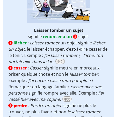
Laisser tomber
un sujet
signifie
renoncer à un
sujet.
3
lâcher
:
Laisser tomber
un objet signifie
lâcher
1
un objet
, le laisser échapper, c’est-à-dire cesser de
le tenir. Exemple :
J'ai laissé tomber (= lâché) ton
portefeuille dans le lac.
中文
casser
:
Casser
signifie mettre en morceaux,
1
briser quelque chose et non le
laisser tomber
.
Exemple :
J'ai encore cassé mon parapluie !
Remarque : en langage familier
casser avec une
personne
signifie rompre avec elle. Exemple :
J'ai
cassé hier avec ma copine
.
中文
perdre
:
Perdre un objet
signifie ne plus le
1
trouver, ne plus l’avoir et non
le laisser tomber
.