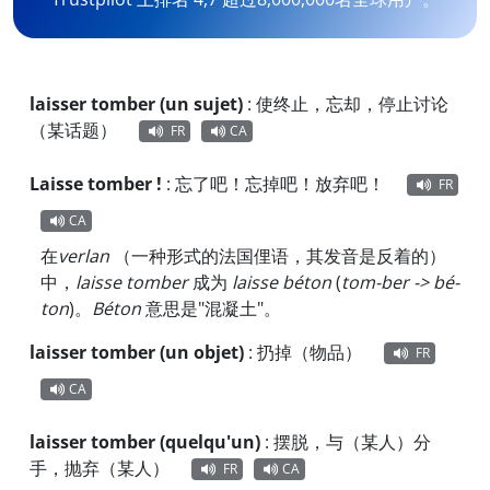
laisser tomber (un sujet)
:
使终止，忘却，停止讨论
（某话题）
FR
CA
Laisse tomber !
:
忘了吧！忘掉吧！放弃吧！
FR
CA
在
verlan
（一种形式的法国俚语，其发音是反着的）
中，
laisse tomber
成为
laisse béton
(
tom-ber -> bé-
ton
)。
Béton
意思是"混凝土"。
laisser tomber (un objet)
:
扔掉（物品）
FR
CA
laisser tomber (quelqu'un)
:
摆脱，与（某人）分
手，抛弃（某人）
FR
CA