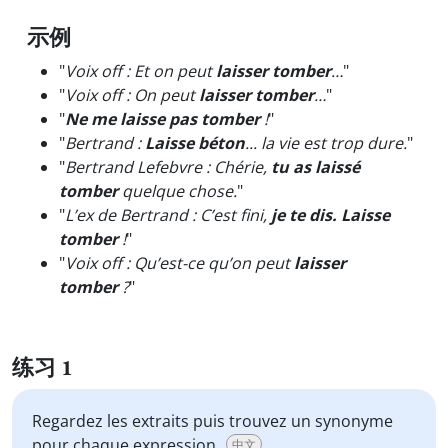
示例
"
Voix off : Et on peut
laisser tomber
…
"
"
Voix off : On peut
laisser tomber
…
"
"
Ne me laisse pas tomber
!
"
"
Bertrand :
Laisse béton
... la vie est trop dure.
"
"
Bertrand Lefebvre : Chérie,
tu as laissé
tomber
quelque chose.
"
"
L’ex de Bertrand : C’est fini,
je te dis. Laisse
tomber
!
"
"
Voix off : Qu’est-ce qu’on peut
laisser
tomber
?
"
练习 1
Regardez les extraits puis trouvez un synonyme
pour chaque expression.
中文