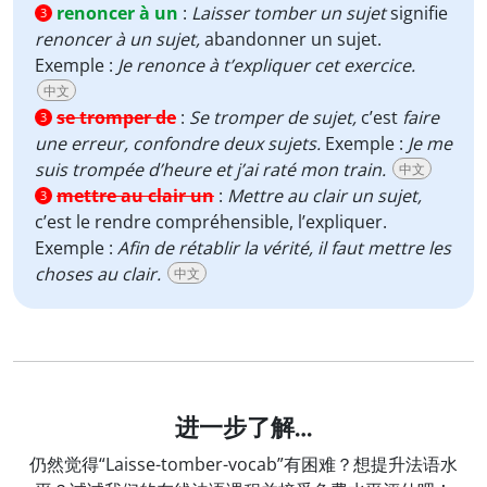
renoncer à un
:
Laisser tomber un sujet
signifie
3
renoncer à un sujet,
abandonner un sujet.
Exemple :
Je renonce à t’expliquer cet exercice.
中文
se tromper de
:
Se tromper de sujet,
c’est
faire
3
une erreur, confondre deux sujets.
Exemple :
Je me
suis trompée d’heure et j’ai raté mon train.
中文
mettre au clair un
:
Mettre au clair un sujet,
3
c’est le rendre compréhensible, l’expliquer.
Exemple :
Afin de rétablir la vérité, il faut mettre les
choses au clair.
中文
进一步了解…
仍然觉得“Laisse-tomber-vocab”有困难？想提升法语水