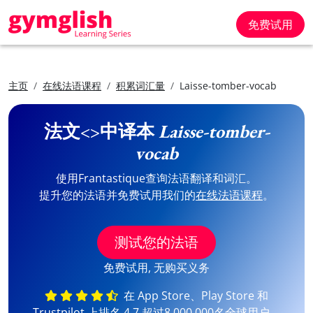
免费试用
主页
在线法语课程
积累词汇量
Laisse-tomber-vocab
法文<>中译本
Laisse-tomber-
vocab
使用Frantastique查询法语翻译和词汇。
提升您的法语并免费试用我们的
在线法语课程
。
测试您的法语
免费试用, 无购买义务
在 App Store、Play Store 和
Trustpilot 上排名 4,7 超过8,000,000名全球用户。