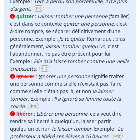
Exemple :
Tom a perdu son portefeuille, il n’a plus
d’argent.
中文
quitter
:
Laisser tomber une personne
(familier)
2
c’est dans ce contexte
quitter une personne,
c’est-
à-dire rompre, se séparer définitivement d’une
personne. Exemple :
Je te quitte.
Remarque : plus
généralement,
laisser tomber quelqu'un
, c'est
l'abandonner, ne pas être présent pour lui.
Exemple :
Elle m'a laissé tomber comme une vieille
chaussette
.
中文
ignorer
:
Ignorer une personne
signifie traiter
2
une personne comme si elle n’existait pas, faire
comme si elle n'était pas là, et non
la laisser
tomber
. Exemple :
Il a ignoré sa femme toute la
soirée.
中文
libérer
:
Libérer une personne,
cela veut dire
2
rendre sa liberté à quelqu'un, laisser partir
quelqu'un et non
le laisser tomber
. Exemple :
Le
professeur a libéré ses élèves à 16 heures.
中文