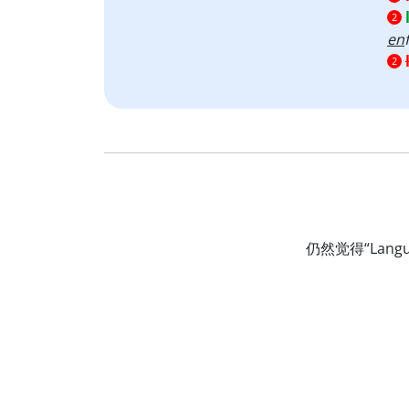
2
en
f
2
仍然觉得“La