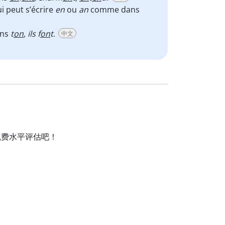
i peut s’écrire
en
ou
an
comme dans
ns
t
on
, ils f
on
t
.
中文
免费水平评估吧！