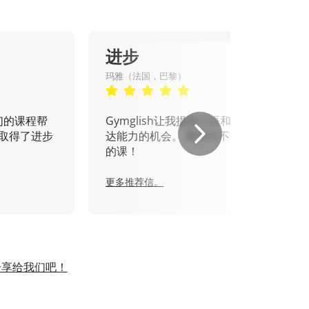
进步
玛雅（法国，巴黎）
们的课程帮
Gymglish让我提高口语和书面表
取得了进步
达能力的机会。 我绝对不会错过
的课！
更多推荐信。
分享给我们吧！
。