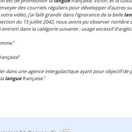
ion est de promouvoir la
langue
française, Victor, et la cul
nvoyer des courriels réguliers pour développer d’autres sub
tre vidéo, j’ai failli grandir dans l’ignorance de la belle
la
inspection du 15 juillet 2042, nous avons pu observer nomb
i entrent dans la catégorie suivante : usage excessif d’angli
femme.
"
rançaise
"
iller dans une agence intergalactique ayant pour objectif de
 la
langue
française.
"