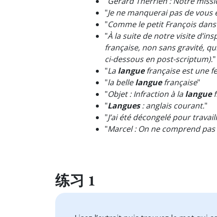
"
Gérard Therrien : Notre miss
"
Je ne manquerai pas de vous e
"
Comme le petit François dans vo
"
À la suite de notre visite d’
française, non sans gravité, qu
ci-dessous en post-scriptum).
"
"
La
langue
française est une 
"
la belle
langue
française
"
"
Objet : Infraction à la
langue
f
"
Langues
: anglais courant.
"
"
J’ai été décongelé pour trava
"
Marcel : On ne comprend pas
练习 1