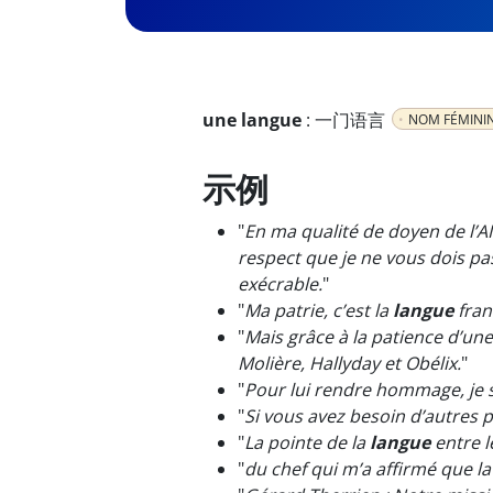
une langue
:
一门语言
NOM FÉMINI
示例
"
En ma qualité de doyen de l’A
respect que je ne vous dois pas
exécrable.
"
"
Ma patrie, c’est la
langue
fran
"
Mais grâce à la patience d’une 
Molière, Hallyday et Obélix.
"
"
Pour lui rendre hommage, je 
"
Si vous avez besoin d’autres 
"
La pointe de la
langue
entre l
"
du chef qui m’a affirmé que la