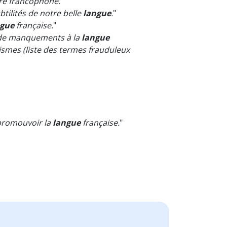
ture francophone.
"
tilités de notre belle
langue
.
"
ngue
française.
"
re de manquements à la
langue
cismes (liste des termes frauduleux
 promouvoir la
langue
française.
"