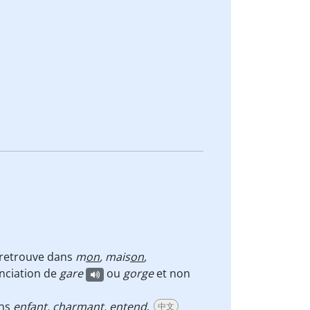
 retrouve dans
m
on
, mais
on
,
nciation de
gare
ou
gorge
et non
ns
en
f
ant
, charm
an
t,
en
t
en
d
.
中文