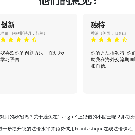
他们的意见 :
创新
独特
玛丽（阿姆斯特丹，荷兰）
乔治（美国，旧金山）
我喜欢你的创新方法，在玩乐中
你的方法很独特! 你
学习语言!
助我在海外交流期间
和自信...
规则的妙招吗？关于避免在“Langue”上犯错的小贴士呢？
那就
进一步提升您的法语水平并免费试用
Frantastique在线法语课程