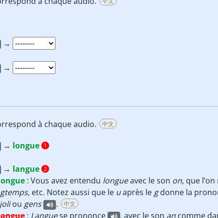
 correspond à chaque audio.
中文
→
→
 correspond à chaque audio.
中文
→
longue
1
→
langue
2
longue
:
Vous avez entendu
longue
avec le son
on,
que l’on
gtemps,
etc. Notez aussi que le
u
après le
g
donne la prono
joli
ou
gens
.
中文
langue
:
Langue
se prononce
, avec le son
an
comme da