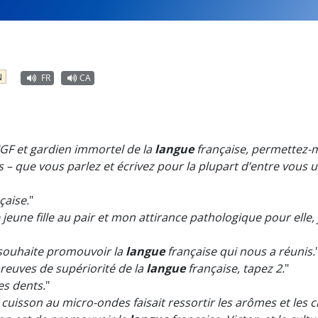
N
FR
CA
IGF et gardien immortel de la
langue
française, permettez-mo
 – que vous parlez et écrivez pour la plupart d’entre vous 
çaise.
"
jeune fille au pair et mon attirance pathologique pour elle, 
souhaite promouvoir la
langue
française qui nous a réunis.
preuves de supériorité de la
langue
française, tapez 2.
"
es dents.
"
 cuisson au micro-ondes faisait ressortir les arômes et les 