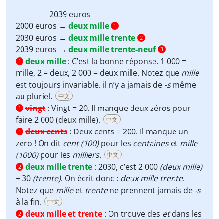
2039
euros
2000 euros →
deux mille
1
2030 euros →
deux mille trente
2
2039 euros →
deux mille trente-neuf
3
deux mille
:
C’est la bonne réponse. 1 000 =
1
mille, 2 = deux, 2 000 = deux mille. Notez que
mille
est toujours invariable, il n’y a jamais de
-s
même
au pluriel.
中文
vingt
:
Vingt = 20. Il manque deux zéros pour
1
faire 2 000 (deux mille).
中文
deux cents
:
Deux cents = 200. Il manque un
1
zéro ! On dit
cent (100)
pour les
centaines
et
mille
(1000)
pour les
milliers
.
中文
deux mille trente
:
2030, c’est 2 000
(deux mille)
2
+ 30
(trente)
. On écrit donc :
deux mille trente
.
Notez que
mille
et
trente
ne prennent jamais de
-s
à la fin.
中文
deux mille et trente
:
On trouve des
et
dans les
2