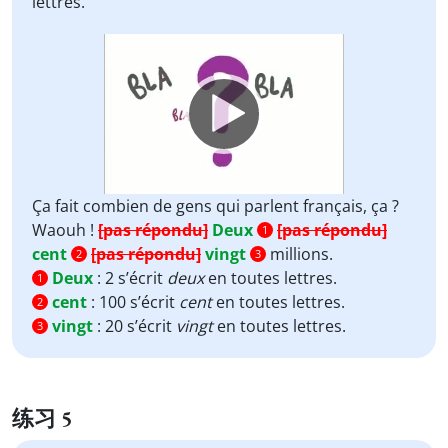
lettres.
Video
Player
Ça fait combien de gens qui parlent français, ça ?
Waouh !
[pas répondu]
Deux
[pas répondu]
1
cent
[pas répondu]
vingt
millions.
2
3
Deux
:
2 s’écrit
deux
en toutes lettres.
1
cent
:
100 s’écrit
cent
en toutes lettres.
2
vingt
:
20 s’écrit
vingt
en toutes lettres.
3
练习 5