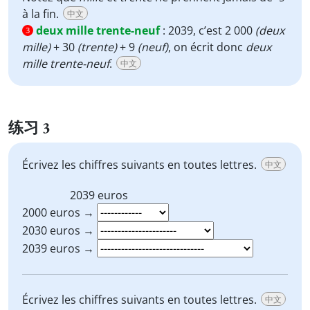
à la fin.
中文
deux mille trente-neuf
:
2039, c’est 2 000
(deux
3
mille)
+ 30
(trente)
+ 9
(neuf)
, on écrit donc
deux
mille trente-neuf
.
中文
练习 3
Écrivez les chiffres suivants en toutes lettres.
中文
2039
euros
2000 euros →
2030 euros →
2039 euros →
Écrivez les chiffres suivants en toutes lettres.
中文