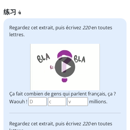
练习 4
Regardez cet extrait, puis écrivez
220
en toutes
lettres.
Video
Player
Ça fait combien de gens qui parlent français, ça ?
Waouh !
millions.
Regardez cet extrait, puis écrivez
220
en toutes