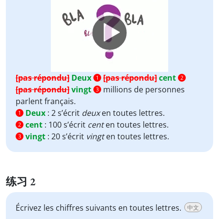
Player
[pas répondu]
Deux
[pas répondu]
cent
1
2
[pas répondu]
vingt
millions de personnes
3
parlent français.
Deux
:
2 s’écrit
deux
en toutes lettres.
1
cent
:
100 s’écrit
cent
en toutes lettres.
2
vingt
:
20 s’écrit
vingt
en toutes lettres.
3
练习 2
Écrivez les chiffres suivants en toutes lettres.
中文