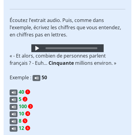
Écoutez l’extrait audio. Puis, comme dans
l’exemple, écrivez les chiffres que vous entendez,
en chiffres pas en lettres.
Audio
Player
« - Et alors, combien de personnes parlent
français ? - Euh...
Cinquante
millions environ. »
Exemple :
50
40
1
5
2
100
3
10
4
8
5
12
6