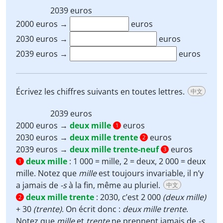
2039
euros
2000 euros →
euros
2030 euros →
euros
2039 euros →
euros
Écrivez les chiffres suivants en toutes lettres.
中文
2039
euros
2000 euros →
deux mille
euros
1
2030 euros →
deux mille trente
euros
2
2039 euros →
deux mille trente-neuf
euros
3
deux mille
:
1 000 = mille, 2 = deux, 2 000 = deux
1
mille. Notez que
mille
est toujours invariable, il n’y
a jamais de
-s
à la fin, même au pluriel.
中文
deux mille trente
:
2030, c’est 2 000
(deux mille)
2
+ 30
(trente)
. On écrit donc :
deux mille trente
.
Notez que
mille
et
trente
ne prennent jamais de
-s