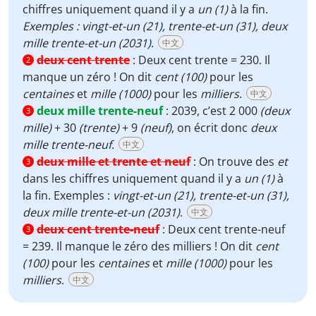
chiffres uniquement quand il y a
un (1)
à la fin.
Exemples : vingt-et-un (21), trente-et-un (31), deux
mille trente-et-un (2031)
.
中文
deux cent trente
:
Deux cent trente = 230. Il
2
manque un zéro ! On dit
cent (100)
pour les
centaines
et
mille (1000)
pour les
milliers
.
中文
deux mille trente-neuf
:
2039, c’est 2 000
(deux
3
mille)
+ 30
(trente)
+ 9
(neuf)
, on écrit donc
deux
mille trente-neuf
.
中文
deux mille et trente et neuf
:
On trouve des
et
3
dans les chiffres uniquement quand il y a
un
(1)
à
la fin. Exemples :
vingt-et-un (21), trente-et-un (31),
deux mille trente-et-un (2031)
.
中文
deux cent trente-neuf
:
Deux cent trente-neuf
3
= 239. Il manque le zéro des milliers ! On dit
cent
(100)
pour les
centaines
et
mille (1000)
pour les
milliers
.
中文