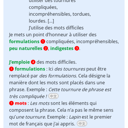
utiliser des
tournures
compliquées,
incompréhensibles,
tordues
,
lourdes
. [...]
J’utilise
des mots difficiles
Je mets un point d’honneur à utiliser des
formulations
compliquées, incompréhensibles,
1
peu naturelles
,
indigestes
.
2
3
J’emploie
des mots difficiles.
4
formulations
:
Ici
des
tournures
peut être
1
remplacé par
des
formulations
. Cela désigne la
manière dont les mots sont placés dans une
phrase. Exemple :
Cette tournure de phrase est
très compliquée !
中文
mots
:
Les mots
sont les éléments qui
1
composent la phrase. Cela n’a pas le même sens
qu’
une tournure
. Exemple :
Lapin
est le premier
mot de français que j’ai appris.
中文