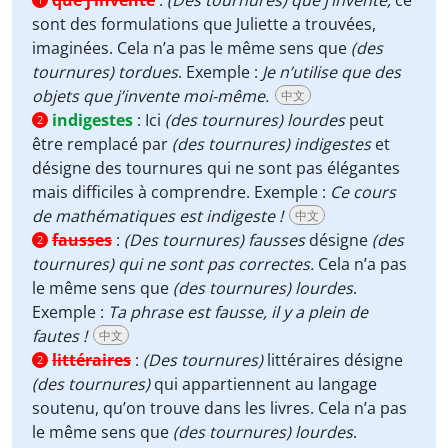
que j’invente
:
(Des tournures)
que j’invente,
ce
sont des formulations que Juliette a trouvées,
imaginées. Cela n’a pas le même sens que
(des
tournures)
tordues
. Exemple :
Je n’utilise que des
objets que j’invente moi-même.
中文
indigestes
:
Ici
(des tournures)
lourdes
peut
2
être remplacé par
(des tournures) indigestes
et
désigne des tournures qui ne sont pas élégantes
mais difficiles à comprendre. Exemple :
Ce cours
de mathématiques est indigeste !
中文
fausses
:
(Des tournures) fausses
désigne
(des
2
tournures) qui ne sont pas correctes.
Cela n’a pas
le même sens que
(des tournures)
lourdes
.
Exemple :
Ta phrase est fausse, il y a plein de
fautes !
中文
littéraires
:
(Des tournures)
littéraires désigne
2
(des tournures)
qui appartiennent au langage
soutenu, qu’on trouve dans les livres. Cela n’a pas
le même sens que
(des tournures) lourdes
.