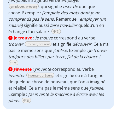
j’emploie
. Il s’agit du verbe
employer
, qui signifie
user de
quelque
employer, présent
chose. Exemple :
J’emploie des mots dont je ne
comprends pas le sens.
Remarque :
employer (un
salarié)
signifie aussi
faire travailler
quelqu’un en
échange d’un salaire.
中文
Je trouve
:
Je trouve
correspond au verbe
4
trouver
et signifie
découvrir
. Cela n’a
trouver, présent
pas le même sens que
j’utilise
. Exemple :
Je trouve
toujours des billets par terre, j’ai de la chance !
中文
J’invente
:
J’invente
correspond au verbe
4
inventer
et signifie être à l’origine
inventer, présent
de quelque chose de nouveau, que l’on a imaginé
et réalisé. Cela n’a pas le même sens que
j’utilise
.
Exemple :
J’ai inventé la machine à écrire avec les
pieds.
中文