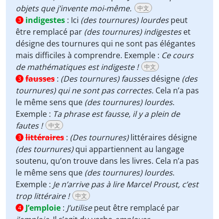
objets que j’invente moi-même.
中文
indigestes
:
Ici
(des tournures)
lourdes
peut
3
être remplacé par
(des tournures) indigestes
et
désigne des tournures qui ne sont pas élégantes
mais difficiles à comprendre. Exemple :
Ce cours
de mathématiques est indigeste !
中文
fausses
:
(Des tournures) fausses
désigne
(des
3
tournures) qui ne sont pas correctes.
Cela n’a pas
le même sens que
(des tournures)
lourdes
.
Exemple :
Ta phrase est fausse, il y a plein de
fautes !
中文
littéraires
:
(Des tournures)
littéraires désigne
3
(des tournures)
qui appartiennent au langage
soutenu, qu’on trouve dans les livres. Cela n’a pas
le même sens que
(des tournures) lourdes
.
Exemple :
Je n’arrive pas à lire Marcel Proust, c’est
trop littéraire !
中文
J’emploie
:
J’utilise
peut être remplacé par
4