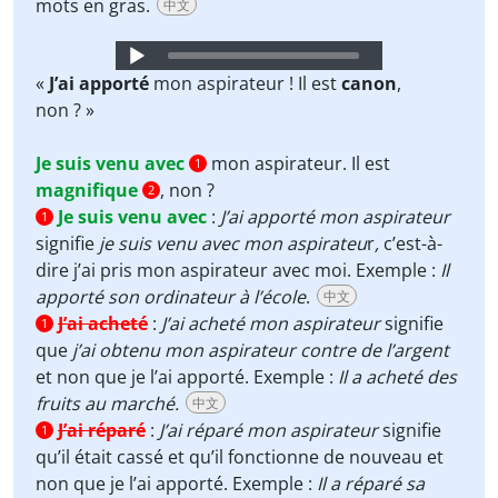
mots en gras.
中文
Audio
Player
«
J’ai apporté
mon aspirateur ! Il est
canon
,
non ? »
Je suis venu avec
mon aspirateur. Il est
1
magnifique
, non ?
2
Je suis venu avec
:
J’ai apporté
mon aspirateur
1
signifie
je suis venu avec mon aspirateu
r
,
c’est-à-
dire j’ai pris mon aspirateur avec moi. Exemple :
Il
apporté son ordinateur à l’école
.
中文
J’ai acheté
:
J’ai acheté mon aspirateur
signifie
1
que
j’ai obtenu mon aspirateur contre de l’argent
et non que je l’ai apporté. Exemple :
Il a acheté des
fruits au marché.
中文
J’ai réparé
:
J’ai réparé mon aspirateur
signifie
1
qu’il était cassé et qu’il fonctionne de nouveau et
non que je l’ai apporté. Exemple :
Il a réparé sa