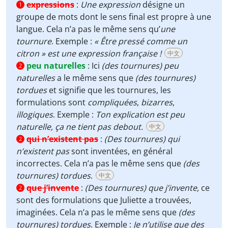
expressions
:
Une expression
désigne un
1
groupe de mots dont le sens final est propre à une
langue. Cela n’a pas le même sens qu’
une
tournure
. Exemple :
« Être pressé comme un
citron » est une expression française !
中文
peu naturelles
:
Ici
(des tournures)
peu
2
naturelles
a le même sens que
(des tournures)
tordues
et signifie que les tournures, les
formulations sont
compliquées
,
bizarres
,
illogiques
. Exemple :
Ton explication est peu
naturelle, ça ne tient pas debout.
中文
qui n’existent pas
:
(Des tournures)
qui
2
n’existent pas
sont inventées, en général
incorrectes. Cela n’a pas le même sens que
(des
tournures)
tordues
.
中文
que j’invente
:
(Des tournures)
que j’invente,
ce
2
sont des formulations que Juliette a trouvées,
imaginées. Cela n’a pas le même sens que
(des
tournures)
tordues
. Exemple :
Je n’utilise que des