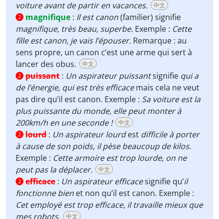
voiture avant de partir en vacances.
中文
magnifique
:
Il est canon
(familier) signifie
2
magnifique, très beau, superbe.
Exemple :
Cette
fille est canon, je vais l’épouser.
Remarque : au
sens propre, un canon c’est une arme qui sert à
lancer des obus.
中文
puissant
:
Un aspirateur puissant
signifie
qui a
2
de l’énergie, qui est très efficace
mais cela ne veut
pas dire qu’il est canon. Exemple :
Sa voiture est la
plus puissante du monde, elle peut monter à
200km/h en une seconde !
中文
lourd
:
Un aspirateur lourd
est
difficile à porter
2
à cause de son poids, il pèse beaucoup de kilos.
Exemple :
Cette armoire est trop lourde, on ne
peut pas la déplacer.
中文
efficace
:
Un aspirateur efficace
signifie qu’
il
2
fonctionne bien
et non qu’il est canon. Exemple :
Cet employé est trop efficace, il travaille mieux que
mes robots.
中文