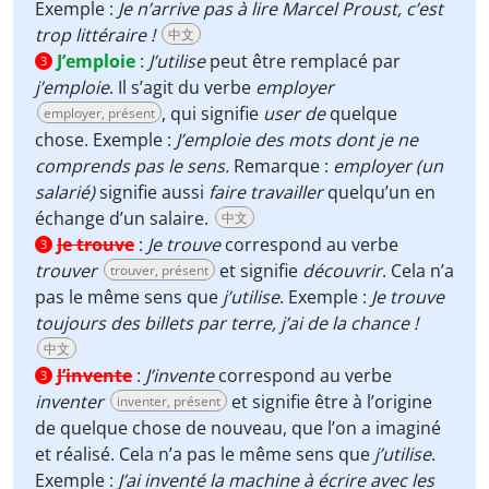
Exemple :
Je n’arrive pas à lire Marcel Proust, c’est
trop littéraire !
中文
J’emploie
:
J’utilise
peut être remplacé par
3
j’emploie
. Il s’agit du verbe
employer
, qui signifie
user de
quelque
employer, présent
chose. Exemple :
J’emploie des mots dont je ne
comprends pas le sens.
Remarque :
employer (un
salarié)
signifie aussi
faire travailler
quelqu’un en
échange d’un salaire.
中文
Je trouve
:
Je trouve
correspond au verbe
3
trouver
et signifie
découvrir
. Cela n’a
trouver, présent
pas le même sens que
j’utilise
. Exemple :
Je trouve
toujours des billets par terre, j’ai de la chance !
中文
J’invente
:
J’invente
correspond au verbe
3
inventer
et signifie être à l’origine
inventer, présent
de quelque chose de nouveau, que l’on a imaginé
et réalisé. Cela n’a pas le même sens que
j’utilise
.
Exemple :
J’ai inventé la machine à écrire avec les