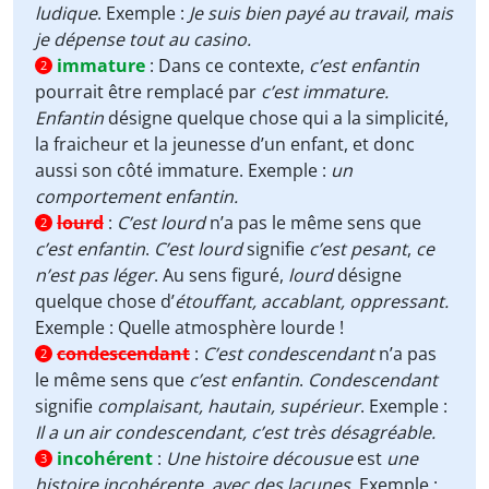
ludiqu
e
. Exemple :
Je suis bien payé au travail, mais
je dépense tout au casino.
immature
:
Dans ce contexte,
c’est enfantin
2
pourrait être remplacé par
c’est immature.
Enfantin
désigne quelque chose qui a la simplicité,
la fraicheur et la jeunesse d’un enfant, et donc
aussi son côté immature. Exemple :
un
comportement enfantin.
lourd
:
C’est lourd
n’a pas le même sens que
2
c’est enfantin
.
C’est lourd
signifie
c’est pesant
,
ce
n’est pas léger
. Au sens figuré,
lourd
désigne
quelque chose d’
étouffant, accablant, oppressant.
Exemple : Quelle atmosphère lourde !
condescendant
:
C’est condescendant
n’a pas
2
le même sens que
c’est enfantin
.
Condescendant
signifie
complaisant, hautain, supérieur
. Exemple :
Il a un air condescendant, c’est très désagréable.
incohérent
:
Une histoire décousue
est
une
3
histoire incohérente,
avec des lacunes
. Exemple :