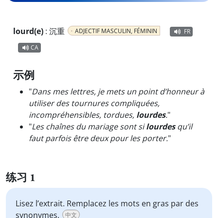
lourd(e)
:
沉重
ADJECTIF MASCULIN, FÉMININ
FR
CA
示例
"
Dans mes lettres, je mets un point d’honneur à
utiliser des tournures compliquées,
incompréhensibles, tordues,
lourdes
.
"
"
Les chaînes du mariage sont si
lourdes
qu’il
faut parfois être deux pour les porter.
"
练习 1
Lisez l’extrait. Remplacez les mots en gras par des
synonymes.
中文