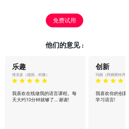
免费试用
他们的意见 :
乐趣
创新
维克多（德国，科隆）
玛丽（阿姆斯特丹
我喜欢在线做我的语言课程。每
我喜欢你的创新
天大约10分钟就够了... 谢谢!
学习语言!