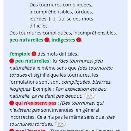
Des tournures compliquées,
incompréhensibles,
tordues
,
lourdes
. [...]
J’utilise
des mots
difficiles
Des tournures compliquées, incompréhensibles,
peu naturelles
,
indigestes
.
1
2
J’emploie
des mots difficiles.
3
peu naturelles
:
Ici
(des tournures)
peu
1
naturelles
a le même sens que
(des tournures)
tordues
et signifie que les tournures, les
formulations sont sont
compliquées
,
bizarres
,
illogiques
. Exemple :
Ton explication est peu
naturelle, ça ne tient pas debout.
中文
qui n’existent pas
:
(Des tournures)
qui
1
n’existent pas
sont inventées, en général
incorrectes. Cela n’a pas le même sens que
(des
tournures)
tordues
.
中文
1