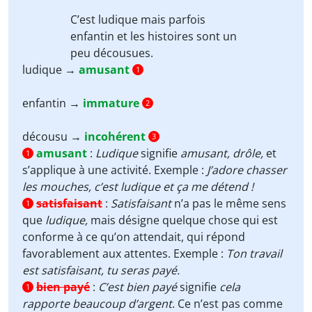
C’est
ludique
mais parfois
enfantin
et les histoires sont un
peu
décousues.
ludique →
amusant
1
enfantin →
immature
2
décousu →
incohérent
3
amusant
:
Ludique
signifie
amusant, drôle,
et
1
s’applique à une activité. Exemple :
J’adore chasser
les mouches, c’est ludique et ça me détend !
satisfaisant
:
Satisfaisant
n’a pas le même sens
1
que
ludique,
mais désigne quelque chose qui est
conforme à ce qu’on attendait, qui répond
favorablement aux attentes. Exemple :
Ton travail
est satisfaisant, tu seras payé.
bien payé
:
C’est bien payé
signifie
cela
1
rapporte beaucoup d’argent
. Ce n’est pas comme