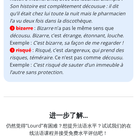
Son histoire est complètement décousue : il dit
qu’il était chez lui toute la nuit mais le pharmacien
l’a vu deux fois dans la discothèque.
bizarre
:
Bizarre
n’a pas le même sens que
3
décousu.
Bizarre,
c’est
étrange, étonnant, louche
.
Exemple :
C’est bizarre, sa façon de me regarder !
risqué
:
Risqué,
c’est
dangereux, qui prend des
3
risques, téméraire
. Ce n’est pas comme
décousu
.
Exemple :
C’est risqué de sauter d’un immeuble à
l’autre sans protection.
进一步了解…
仍然觉得“Lourd”有困难？想提升法语水平？试试我们的在
线法语课程并接受免费水平评估吧！