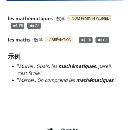
les mathématiques
:
数学
NOM FÉMININ PLURIEL
FR
CA
les maths
:
数学
ABRÉVIATION
FR
CA
示例
"
Muriel : Ouais, les
mathématiques
, pareil,
c’est facile.
"
"
Marcel : On comprend les
mathématiques
.
"