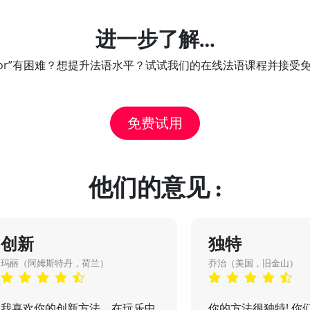
进一步了解…
ntor”有困难？想提升法语水平？试试我们的在线法语课程并接受
免费试用
他们的意见 :
创新
独特
玛丽（阿姆斯特丹，荷兰）
乔治（美国，旧金山）
我喜欢你的创新方法，在玩乐中
你的方法很独特! 你