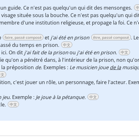
un guide. Ce n'est pas quelqu'un qui dit des mensonges.
u visage située sous la bouche. Ce n'est pas quelqu'un qui 
membre d'une institution religieuse, et propage la foi. Ce n
n
et
j'ai été en prison
. L
faire, passé composé
être, passé composé
 passé du temps en prison.
中文
ici. On dit
j'ai fait de la prison
ou
j'ai été en prison
.
中文
fie qu'on a pénétré dans, à l'intérieur de la prison, non qu'
 la préposition
de
. Exemples :
Le musicien joue
de la
musiq
中文
ion, c'est jouer un rôle, un personnage, faire l'acteur. Exe
n jeu
. Exemple :
Je joue à la pétanque.
中文
cle.
中文