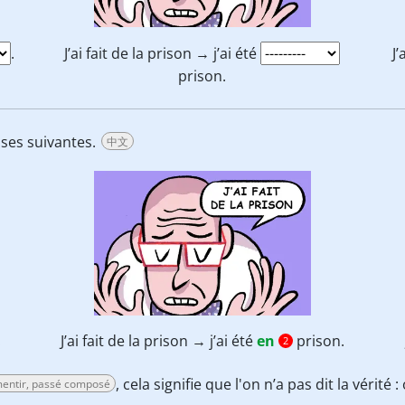
.
J’ai fait de la prison → j’ai été
J
prison.
ases suivantes.
中文
.
J’ai fait de la prison → j’ai été
en
prison.
2
, cela signifie que l'on n’a pas dit la vérité 
entir, passé composé