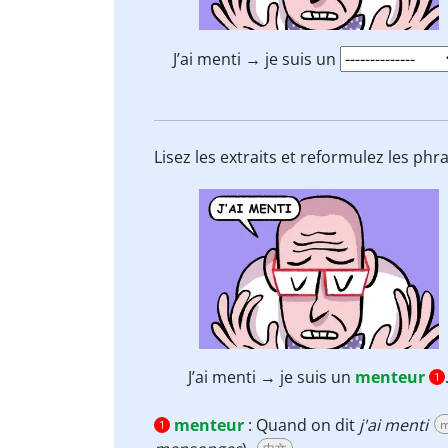
J’ai menti → je suis un
Lisez les extraits et reformulez les phr
J’ai menti → je suis un
menteur
1
menteur
:
Quand on dit
j'ai menti
m
1