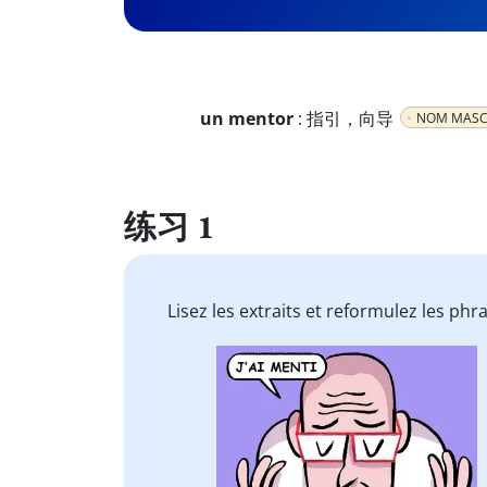
un mentor
:
指引，向导
NOM MASC
练习 1
Lisez les extraits et reformulez les phr