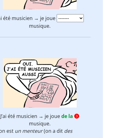
’ai été musicien → je joue
musique.
J’ai été musicien → je joue
de la
3
musique.
: on est
un menteur
(on a dit
des