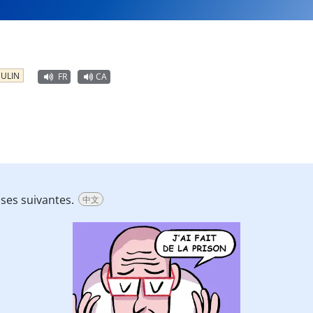
ULIN
FR
CA
ases suivantes.
中文