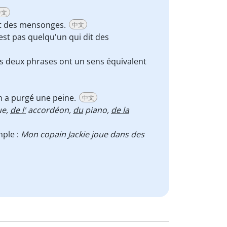
中文
dit des mensonges.
中文
'est pas quelqu'un qui dit des
es deux phrases ont un sens équivalent
on a purgé une peine.
中文
ue,
de l'
accordéon,
du
piano,
de la
mple :
Mon copain Jackie joue dans des