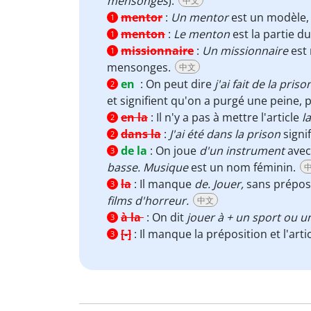
mensonges
).
中文
mentor
:
Un mentor
est un modèle, 
1
menton
:
Le menton
est la partie d
1
missionnaire
:
Un missionnaire
est 
1
mensonges.
中文
en
:
On peut dire
j'ai fait de la priso
2
et signifient qu'on a purgé une peine,
en la
:
Il n'y a pas à mettre l'article
la
2
dans la
:
J'ai été dans la prison
signi
2
de la
:
On joue
d'un instrument
avec
3
basse. Musique
est un nom féminin.
la
:
Il manque
de. Jouer,
sans préposit
3
films d'horreur.
中文
à la
:
On dit
jouer à + un sport ou u
3
[-]
:
Il manque la préposition et l'arti
3