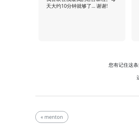
天大约10分钟就够了... 谢谢!
您有记住这条
« menton