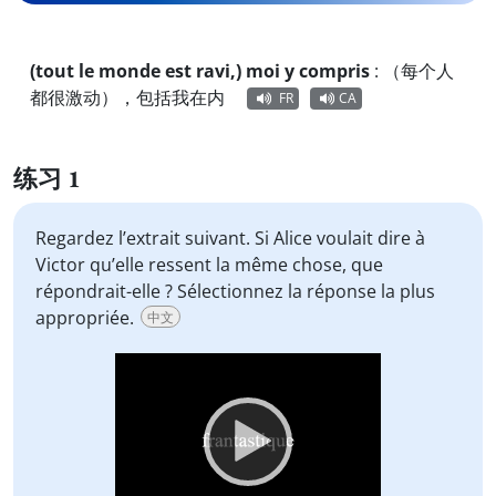
(tout le monde est ravi,) moi y compris
:
（每个人
都很激动），包括我在内
FR
CA
练习 1
Regardez l’extrait suivant. Si Alice voulait dire à
Victor qu’elle ressent la même chose, que
répondrait-elle ? Sélectionnez la réponse la plus
appropriée.
中文
Video
Player