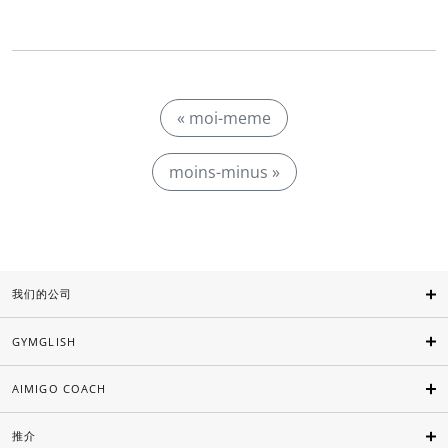
« moi-meme
moins-minus »
我们的公司
GYMGLISH
AIMIGO COACH
推介