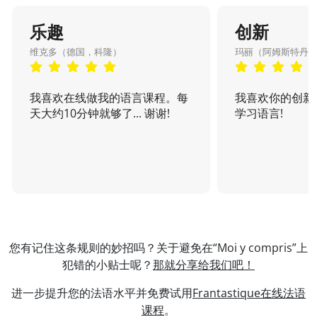
乐趣
创新
维克多（德国，科隆）
玛丽（阿姆斯特丹
我喜欢在线做我的语言课程。每
我喜欢你的创新
天大约10分钟就够了... 谢谢!
学习语言!
您有记住这条规则的妙招吗？关于避免在“Moi y compris”上
犯错的小贴士呢？
那就分享给我们吧！
进一步提升您的法语水平并免费试用
Frantastique在线法语
课程
。