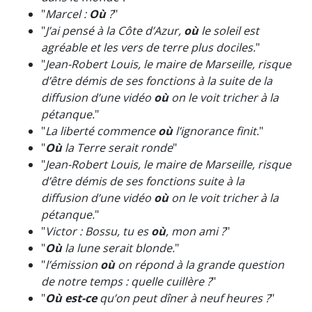
"
Marcel :
Où
?
"
"
J’ai pensé à la Côte d’Azur,
où
le soleil est
agréable et les vers de terre plus dociles.
"
"
Jean-Robert Louis, le maire de Marseille, risque
d’être démis de ses fonctions à la suite de la
diffusion d’une vidéo
où
on le voit tricher à la
pétanque.
"
"
La liberté commence
où
l’ignorance finit.
"
"
Où
la Terre serait ronde
"
"
Jean-Robert Louis, le maire de Marseille, risque
d’être démis de ses fonctions suite à la
diffusion d’une vidéo
où
on le voit tricher à la
pétanque.
"
"
Victor : Bossu, tu es
où
, mon ami ?
"
"
Où
la lune serait blonde.
"
"
l’émission
où
on répond à la grande question
de notre temps : quelle cuillère ?
"
"
Où est-ce
qu’on peut dîner à neuf heures ?
"