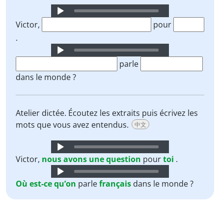
Audio
Player
Victor,
pour
.
Audio
Player
parle
dans le monde ?
Atelier dictée. Écoutez les extraits puis écrivez les
mots que vous avez entendus.
中文
Audio
Player
Victor,
nous
avons
une
question
pour
toi
.
Audio
Player
Où est-ce qu’on
parle
français
dans le monde ?