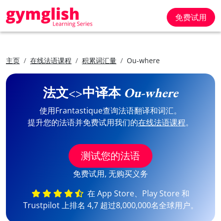
免费试用
主页
在线法语课程
积累词汇量
Ou-where
法文<>中译本
Ou-where
使用Frantastique查询法语翻译和词汇。
提升您的法语并免费试用我们的
在线法语课程
。
测试您的法语
免费试用, 无购买义务
在 App Store、Play Store 和
Trustpilot 上排名 4,7 超过8,000,000名全球用户。