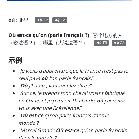
où
:
哪里
FR
CA
Où est-ce qu'on (parle français ?)
:
哪个地方的人
（说法语？），哪里（人说法语？）
FR
CA
示例
"
Je viens d’apprendre que la France n’est pas le
seul pays
où
l’on parle français.
"
"
Où
j’habite, vous voulez dire ?
"
"
Sur ce, je prends mon cheval volant fabriqué
en Chine, et je pars en Thaïlande,
où
j’ai rendez-
vous avec une Brésilienne.
"
"
Où est-ce
qu’on parle français dans le
monde ?
"
"
Marcel Grand :
Où est-ce
qu’on parle français
dans le monde ?
"