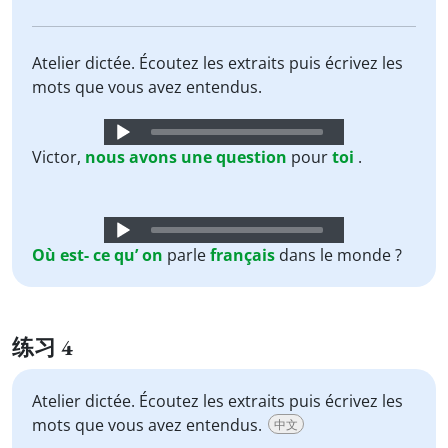
Atelier dictée. Écoutez les extraits puis écrivez les
mots que vous avez entendus.
Audio
Player
Victor,
nous
avons
une
question
pour
toi
.
Audio
Player
Où
est-
ce
qu’
on
parle
français
dans le monde ?
练习 4
Atelier dictée. Écoutez les extraits puis écrivez les
mots que vous avez entendus.
中文