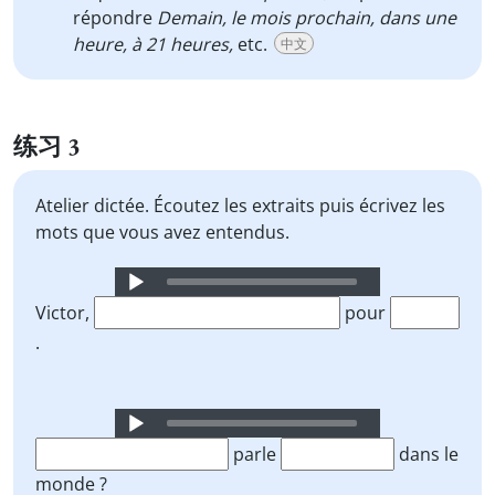
répondre
Demain, le mois prochain, dans une
heure, à 21 heures,
etc.
中文
练习 3
Atelier dictée. Écoutez les extraits puis écrivez les
mots que vous avez entendus.
Audio
Player
Victor,
pour
.
Audio
Player
parle
dans le
monde ?