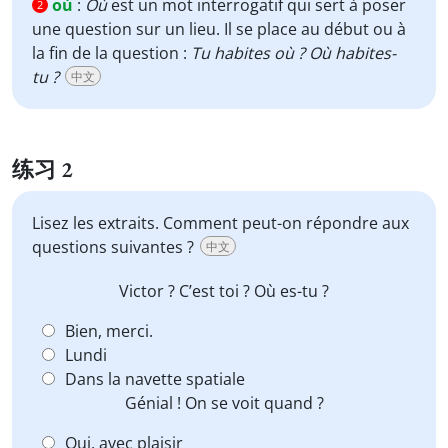
où
:
Où
est un mot interrogatif qui sert à poser
2
une question sur un lieu. Il se place au début ou à
la fin de la question :
Tu habites où ? Où habites-
tu ?
中文
练习 2
Lisez les extraits. Comment peut-on répondre aux
questions suivantes ?
中文
Victor ? C’est toi ?
Où
es-tu ?
Bien, merci.
Lundi
Dans la navette spatiale
Génial ! On se voit
quand
?
Oui, avec plaisir