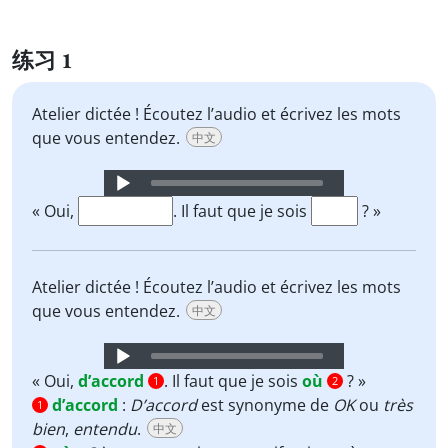
练习 1
Atelier dictée ! Écoutez l’audio et écrivez les mots
que vous entendez.
中文
Audio
Player
« Oui,
. Il faut que je sois
? »
Atelier dictée ! Écoutez l’audio et écrivez les mots
que vous entendez.
中文
Audio
Player
« Oui,
d’accord
. Il faut que je sois
où
? »
1
2
d’accord
:
D’accord
est synonyme de
OK
ou
très
1
bien
,
entendu
.
中文