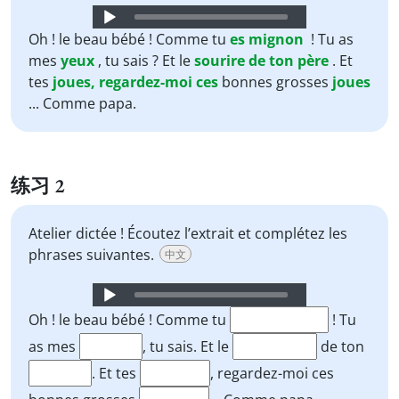
Audio
Player
Oh ! le beau bébé ! Comme tu
es
mignon
! Tu as
mes
yeux
, tu sais ? Et le
sourire
de
ton
père
. Et
tes
joues,
regardez-moi
ces
bonnes grosses
joues
... Comme papa.
练习 2
Atelier dictée ! Écoutez l’extrait et complétez les
phrases suivantes.
中文
Audio
Player
Oh ! le beau bébé ! Comme tu
! Tu
as mes
, tu sais. Et le
de ton
. Et tes
, regardez-moi ces