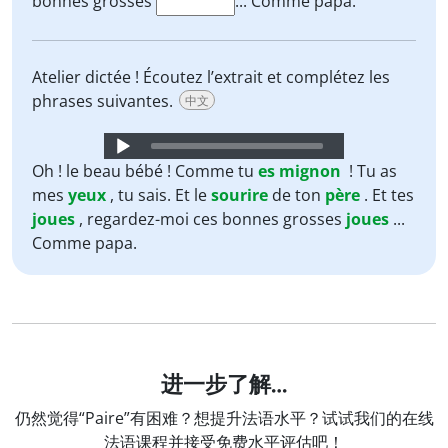
bonnes grosses
... Comme papa.
Atelier dictée ! Écoutez l’extrait et complétez les
phrases suivantes.
中文
Audio
Player
Oh ! le beau bébé ! Comme tu
es
mignon
! Tu as
mes
yeux
, tu sais. Et le
sourire
de ton
père
. Et tes
joues
, regardez-moi ces bonnes grosses
joues
...
Comme papa.
进一步了解…
仍然觉得“Paire”有困难？想提升法语水平？试试我们的在线
法语课程并接受免费水平评估吧！