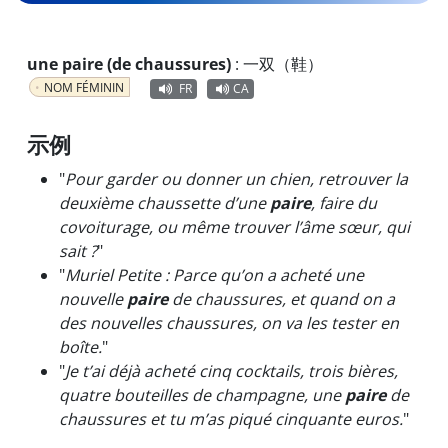
une paire (de chaussures)
:
一双（鞋）
NOM FÉMININ
FR
CA
示例
"
Pour garder ou donner un chien, retrouver la
deuxième chaussette d’une
paire
, faire du
covoiturage, ou même trouver l’âme sœur, qui
sait ?
"
"
Muriel Petite : Parce qu’on a acheté une
nouvelle
paire
de chaussures, et quand on a
des nouvelles chaussures, on va les tester en
boîte.
"
"
Je t’ai déjà acheté cinq cocktails, trois bières,
quatre bouteilles de champagne, une
paire
de
chaussures et tu m’as piqué cinquante euros.
"