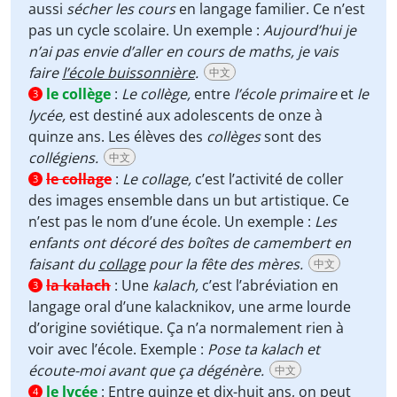
aussi
sécher les cours
en langage familier. Ce n’est
pas un cycle scolaire. Un exemple :
Aujourd’hui je
n’ai pas envie d’aller en cours de maths, je vais
faire
l’école buissonnière
.
中文
le collège
:
Le collège,
entre
l’école primaire
et
le
3
lycée,
est destiné aux adolescents de onze à
quinze ans. Les élèves des
collèges
sont des
collégiens.
中文
le collage
:
Le collage,
c’est l’activité de coller
3
des images ensemble dans un but artistique. Ce
n’est pas le nom d’une école. Un exemple :
Les
enfants ont décoré des boîtes de camembert en
faisant du
collage
pour la fête des mères.
中文
la kalach
:
Une
kalach,
c’est l’abréviation en
3
langage oral d’une kalacknikov, une arme lourde
d’origine soviétique. Ça n’a normalement rien à
voir avec l’école. Exemple :
Pose ta kalach et
écoute-moi avant que ça dégénère.
中文
le lycée
:
Entre quinze et dix-huit ans, on peut
4