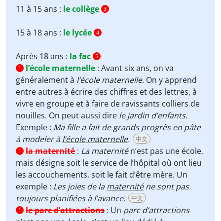
11 à 15 ans :
le collège
3
15 à 18 ans :
le lycée
4
Après 18 ans :
la fac
5
l’école maternelle
:
Avant six ans, on va
1
généralement à
l’école maternelle
. On y apprend
entre autres à écrire des chiffres et des lettres, à
vivre en groupe et à faire de ravissants colliers de
nouilles. On peut aussi dire
le jardin d’enfants
.
Exemple :
Ma fille a fait de grands progrès en pâte
à modeler à
l’école maternelle
.
中文
la maternité
:
La maternité
n’est pas une école,
1
mais désigne soit le service de l’hôpital où ont lieu
les accouchements, soit le fait d’être mère. Un
exemple :
Les joies de la
maternité
ne sont pas
toujours planifiées à l’avance.
中文
le parc d’attractions
:
Un
parc d’attractions
1