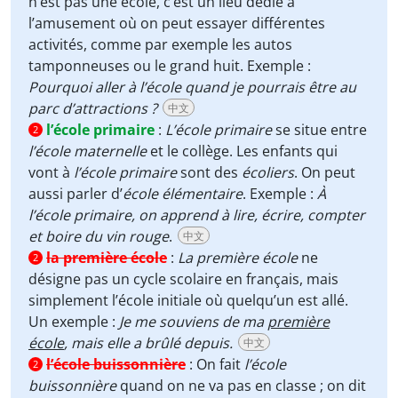
n’est pas une école, c’est un lieu dédié à
l’amusement où on peut essayer différentes
activités, comme par exemple les autos
tamponneuses ou le grand huit. Exemple :
Pourquoi aller à l’école quand je pourrais être au
parc d’attractions ?
中文
l’école primaire
:
L’école primaire
se situe entre
2
l’école maternelle
et le collège. Les enfants qui
vont à
l’école primaire
sont des
écoliers
. On peut
aussi parler d’
école élémentaire
. Exemple :
À
l’école primaire, on apprend à lire, écrire, compter
et boire du vin rouge
.
中文
la première école
:
La première école
ne
2
désigne pas un cycle scolaire en français, mais
simplement l’école initiale où quelqu’un est allé.
Un exemple :
Je me souviens de ma
première
école
, mais elle a brûlé depuis.
中文
l’école buissonnière
:
On fait
l’école
2
buissonnière
quand on ne va pas en classe ; on dit