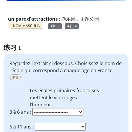
un parc d'attractions
:
游乐园，主题公园
NOM MASCULIN
FR
CA
练习 1
Regardez l’extrait ci-dessous. Choisissez le nom de
l’école qui correspond à chaque âge en France.
中文
Les
écoles primaires
françaises
mettent le vin rouge à
l’honneur.
3 à 6 ans :
6 à 11 ans :