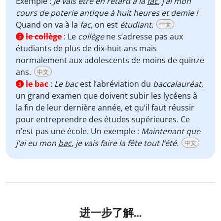
Exemple :
Je vais être en retard à la
fac
, j’ai mon
cours de poterie antique à huit heures et demie !
Quand on va à la
fac,
on est
étudiant
.
中文
le collège
:
Le
collège
ne s’adresse pas aux
5
étudiants de plus de dix-huit ans mais
normalement aux adolescents de moins de quinze
ans.
中文
le bac
:
Le bac
est l’abréviation du
baccalauréat
,
5
un grand examen que doivent subir les lycéens à
la fin de leur dernière année, et qu’il faut réussir
pour entreprendre des études supérieures. Ce
n’est pas une école. Un exemple :
Maintenant que
j’ai eu mon
bac
, je vais faire la fête tout l’été.
中文
进一步了解…