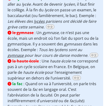
aller au
lycée
. Avant de devenir
lycéen
, il faut finir
le collège. À la fin du
lycée
on passe un examen, le
baccalauréat (ou familièrement, le bac). Exemple :
Les élèves des
lycées
parisiens ont décidé de faire
grève cette semaine.
中文
le gymnase
:
Un
gymnase
, ce n’est pas une
4
école, mais un endroit où l’on fait du sport ou de la
gymnastique. Il y a souvent des
gymnases
dans les
écoles. Exemple :
Tous les lycéens sont au
gymnase
pour leur cours de danse moderne.
中文
la haute école
:
Une
haute école
ne correspond
4
pas à un cycle scolaire en France. En Belgique, on
parle de
haute école
pour l’enseignement
supérieur en dehors de l’université.
中文
la fac
:
Quand on va à l’université, on parle très
5
souvent de la
fac
en langage oral. C’est
l’abréviation de la
faculté
. On peut parler
indifféremment d’
université
ou de
fac(ulté)
.