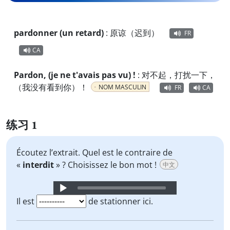
pardonner (un retard)
:
原谅（迟到）
FR
CA
Pardon, (je ne t'avais pas vu) !
:
对不起，打扰一下，
（我没有看到你）！
NOM MASCULIN
FR
CA
练习 1
Écoutez l’extrait. Quel est le contraire de
«
interdit
» ? Choisissez le bon mot !
中文
Audio
Player
Il est
de stationner ici.