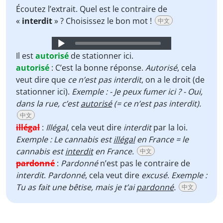
Écoutez l’extrait. Quel est le contraire de
«
interdit
» ? Choisissez le bon mot !
中文
Audio
Player
Il est
autorisé
de stationner ici.
autorisé
:
C’est la bonne réponse.
Autorisé
, cela
veut dire que
ce n’est pas interdit
, on a le droit (de
stationner ici).
Exemple : - Je peux fumer ici ? - Oui,
dans la rue, c’est
autorisé
(= ce n’est pas interdit).
中文
illégal
:
Illégal
, cela veut dire
interdit
par la loi.
Exemple : Le cannabis est
illégal
en France = le
cannabis est
interdit
en France.
中文
pardonné
:
Pardonné
n’est pas le contraire de
interdit
.
Pardonné
, cela veut dire
excusé
.
Exemple :
Tu as fait une bêtise, mais je t’ai
pardonné
.
中文