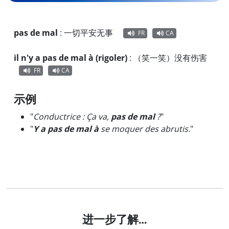
pas de mal
:
一切平安无事
FR
CA
il n'y a pas de mal à (rigoler)
:
（笑一笑）没有伤害
FR
CA
示例
"
Conductrice : Ça va,
pas de mal
?
"
"
Y a pas de mal à
se moquer des abrutis.
"
进一步了解…