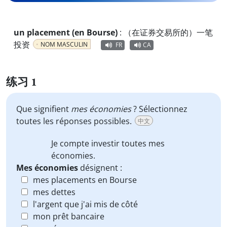
un placement (en Bourse)
:
（在证券交易所的）一笔
投资
NOM MASCULIN
FR
CA
练习 1
Que signifient
mes économies
? Sélectionnez
toutes les réponses possibles.
中文
Je compte investir toutes
mes
économies
.
Mes économies
désignent :
mes placements en Bourse
mes dettes
l'argent que j'ai mis de côté
mon prêt bancaire