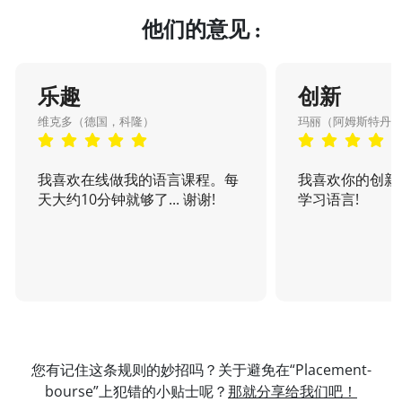
他们的意见 :
乐趣
创新
维克多（德国，科隆）
玛丽（阿姆斯特丹
我喜欢在线做我的语言课程。每
我喜欢你的创新
天大约10分钟就够了... 谢谢!
学习语言!
您有记住这条规则的妙招吗？关于避免在“Placement-
bourse”上犯错的小贴士呢？
那就分享给我们吧！