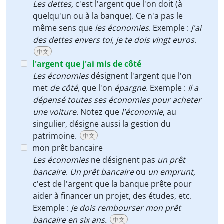
Les dettes,
c'est l'argent que l'on doit (à
quelqu'un ou à la banque). Ce n'a pas le
même sens que
les économies
. Exemple :
J'ai
des dettes envers toi, je te dois vingt euros
.
中文
l'argent que j'ai mis de côté
Les économies
désignent l'argent que l'on
met
de côté,
que l'on
épargne
. Exemple :
Il a
dépensé toutes ses économies pour acheter
une voiture
. Notez que
l'économie
, au
singulier, désigne aussi la gestion du
patrimoine.
中文
mon prêt bancaire
Les économies
ne désignent pas
un prêt
bancaire
.
Un prêt bancaire
ou
un emprunt,
c'est de l'argent que la banque prête pour
aider à financer un projet, des études, etc.
Exemple :
Je dois rembourser mon prêt
bancaire en six ans.
中文