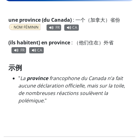
une province (du Canada)
:
一个（加拿大）省份
NOM FÉMININ
FR
CA
(ils habitent) en province
:
（他们住在）外省
FR
CA
示例
"
La
province
francophone du Canada n’a fait
aucune déclaration officielle, mais sur la toile,
de nombreuses réactions soulèvent la
polémique.
"