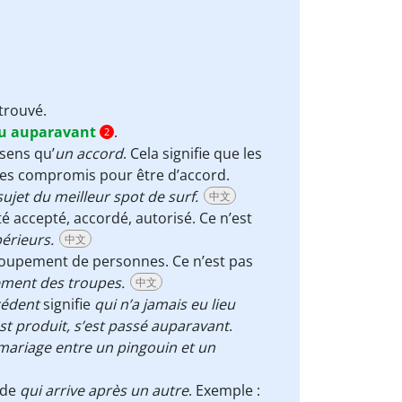
trouvé.
ieu auparavant
.
2
sens qu’
un accord
. Cela signifie que les
t des compromis pour être d’accord.
et du meilleur spot de surf.
中文
 accepté, accordé, autorisé. Ce n’est
périeurs.
中文
roupement de personnes. Ce n’est pas
ement des troupes
.
中文
cédent
signifie
qui n’a jamais eu lieu
est produit, s’est passé auparavant
.
mariage entre un pingouin et un
 de
qui arrive après un autre
. Exemple :