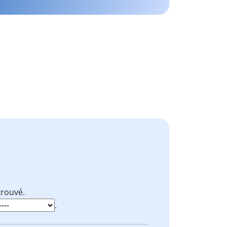
trouvé.
.