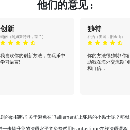
他们的意见 :
创新
独特
玛丽（阿姆斯特丹，荷兰）
乔治（美国，旧金山）
我喜欢你的创新方法，在玩乐中
你的方法很独特! 你
学习语言!
助我在海外交流期间
和自信...
的妙招吗？关于避免在“Ralliement”上犯错的小贴士呢？
那就
进一步提升您的法语水平并免费试用
Frantastique在线法语课程