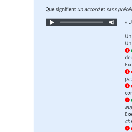
Que signifient
un accord
et
sans précé
Audio
« 
Player
Un 
Un
1
deu
Ex
1
pa
1
c
2
aup
Ex
che
2