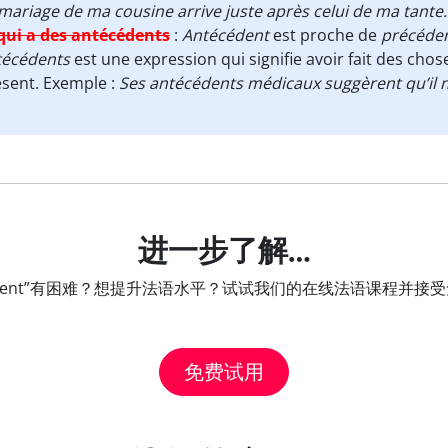
mariage de ma cousine arrive juste après celui de ma tante.
qui a des antécédents
:
Antécédent
est proche de
précéden
técédents
est une expression qui signifie avoir fait des chos
sent. Exemple :
Ses antécédents médicaux suggèrent qu’il ne
进一步了解…
iement”有困难？想提升法语水平？试试我们的在线法语课程并接
免费试用