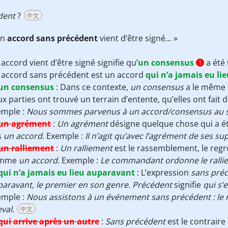
dent
?
中文
Un
accord sans précédent
vient d’être signé... »
accord vient d’être signé signifie qu’
un consensus
a été 
1
 accord sans précédent est un accord
qui n’a jamais eu l
un consensus
:
Dans ce contexte,
un consensus
a le même 
x parties ont trouvé un terrain d’entente, qu’elles ont fai
emple :
Nous sommes parvenus à un accord/consensus au suj
un agrément
:
Un agrément
désigne quelque chose qui a été
s
un accord
. Exemple :
Il n’agit qu’avec l’agrément de ses su
un ralliement
:
Un ralliement
est le rassemblement, le reg
omme
un accord
. Exemple :
Le commandant ordonne le ralli
qui n’a jamais eu lieu auparavant
:
L’expression
sans pré
aravant, le premier en son genre.
Précédent
signifie
qui s’
emple :
Nous assistons à un événement sans précédent : le 
val
.
中文
qui arrive après un autre
:
Sans précédent
est le contraire