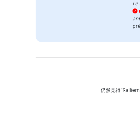
Le 
2
an
pré
仍然觉得“Rall