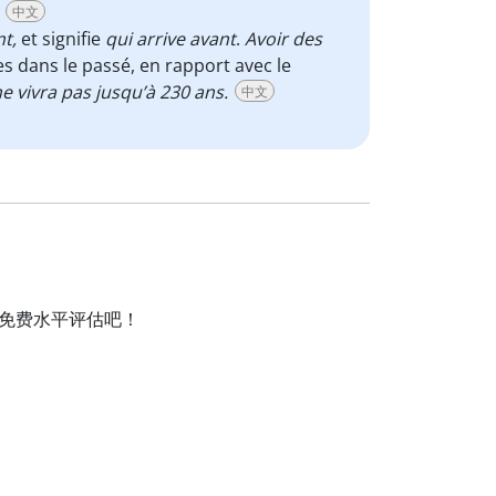
中文
t,
et signifie
qui arrive avant
.
Avoir des
es dans le passé, en rapport avec le
 vivra pas jusqu’à 230 ans.
中文
受免费水平评估吧！