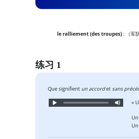
le ralliement (des troupes)
:
（军
练习 1
Que signifient
un accord
et
sans précé
Audio
« 
Player
Un 
Un