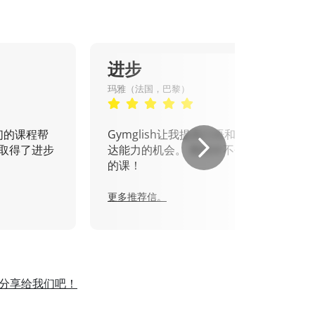
进步
玛雅（法国，巴黎）
们的课程帮
Gymglish让我提高口语和书面表
取得了进步
达能力的机会。 我绝对不会错过
的课！
更多推荐信。
分享给我们吧！
。