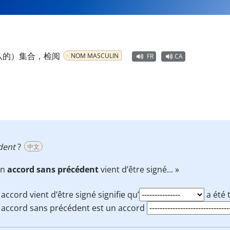
队的）集合，检阅
NOM MASCULIN
FR
CA
dent
?
中文
Un
accord sans précédent
vient d’être signé... »
accord vient d’être signé signifie qu’
a été 
 accord sans précédent est un accord