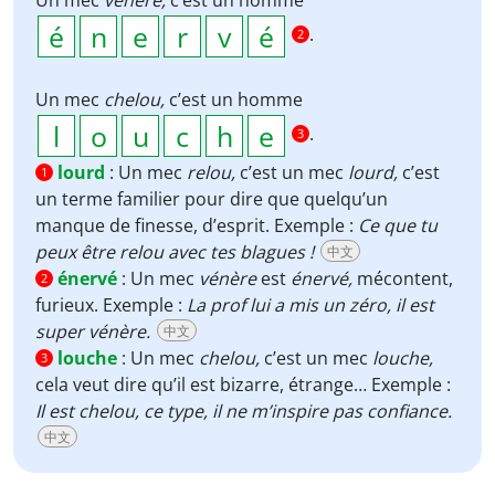
Un mec
vénère,
c’est un homme
.
2
Un mec
chelou,
c’est un homme
.
3
lourd
:
Un mec
relou,
c’est un mec
lourd,
c’est
1
un terme familier pour dire que quelqu’un
manque de finesse, d’esprit. Exemple :
Ce que tu
peux être relou avec tes blagues !
中文
énervé
:
Un mec
vénère
est
énervé,
mécontent,
2
furieux. Exemple :
La prof lui a mis un zéro, il est
super vénère.
中文
louche
:
Un mec
chelou,
c’est un mec
louche,
3
cela veut dire qu’il est bizarre, étrange… Exemple :
Il est chelou, ce type, il ne m’inspire pas confiance.
中文