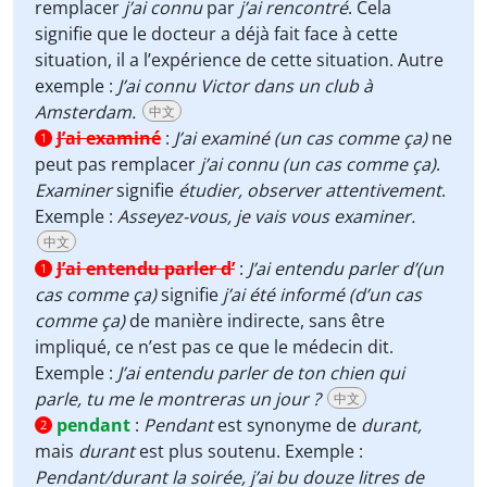
remplacer
j’ai connu
par
j’ai rencontré
. Cela
signifie que le docteur a déjà fait face à cette
situation, il a l’expérience de cette situation. Autre
exemple :
J’ai connu Victor dans un club à
Amsterdam.
中文
J’ai examiné
:
J’ai examiné (un cas comme ça)
ne
1
peut pas remplacer
j’ai connu (un cas comme ça)
.
Examiner
signifie
étudier,
observer attentivement
.
Exemple :
Asseyez-vous, je vais vous examiner.
中文
J’ai entendu parler d’
:
J’ai entendu parler d’(un
1
cas comme ça)
signifie
j’ai été informé (d’un cas
comme ça)
de manière indirecte, sans être
impliqué, ce n’est pas ce que le médecin dit.
Exemple :
J’ai entendu parler de ton chien qui
parle, tu me le montreras un jour ?
中文
pendant
:
Pendant
est synonyme de
durant,
2
mais
durant
est plus soutenu. Exemple :
Pendant/durant la soirée, j’ai bu douze litres de