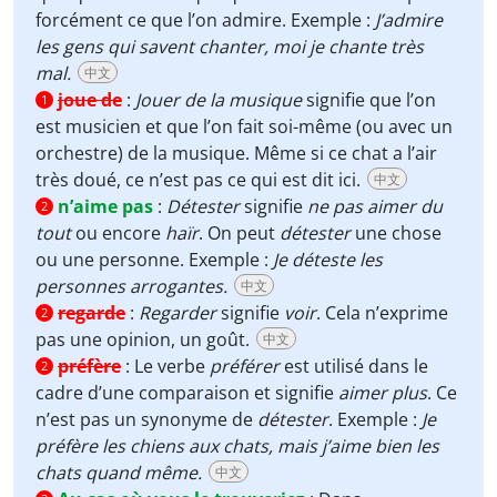
forcément ce que l’on admire. Exemple :
J’admire
les gens qui savent chanter, moi je chante très
mal.
中文
joue de
:
Jouer de la musique
signifie que l’on
1
est musicien et que l’on fait soi-même (ou avec un
orchestre) de la musique. Même si ce chat a l’air
très doué, ce n’est pas ce qui est dit ici.
中文
n’aime pas
:
Détester
signifie
ne pas aimer du
2
tout
ou encore
haïr
. On peut
détester
une chose
ou une personne. Exemple :
Je déteste les
personnes arrogantes.
中文
regarde
:
Regarder
signifie
voir
. Cela n’exprime
2
pas une opinion, un goût.
中文
préfère
:
Le verbe
préférer
est utilisé dans le
2
cadre d’une comparaison et signifie
aimer plus
. Ce
n’est pas un synonyme de
détester
. Exemple :
Je
préfère les chiens aux chats, mais j’aime bien les
chats quand même.
中文