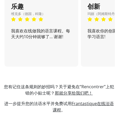
乐趣
创新
维克多（德国，科隆）
玛丽（阿姆斯特丹
我喜欢在线做我的语言课程。每
我喜欢你的创新
天大约10分钟就够了... 谢谢!
学习语言!
您有记住这条规则的妙招吗？关于避免在“Rencontrer”上犯
错的小贴士呢？
那就分享给我们吧！
进一步提升您的法语水平并免费试用
Frantastique在线法语
课程
。