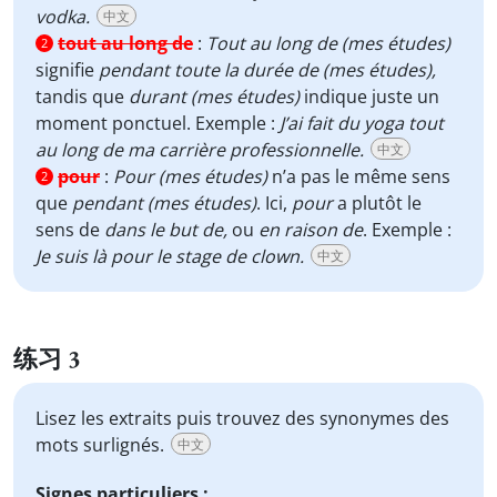
vodka.
中文
tout au long de
:
Tout au long de (mes études)
2
signifie
pendant toute la durée de (mes études),
tandis que
durant (mes études)
indique juste un
moment ponctuel. Exemple :
J’ai fait du yoga tout
au long de ma carrière professionnelle.
中文
pour
:
Pour (mes études)
n’a pas le même sens
2
que
pendant (mes études)
. Ici,
pour
a plutôt le
sens de
dans le but de,
ou
en raison de
. Exemple :
Je suis là pour le stage de clown.
中文
练习 3
Lisez les extraits puis trouvez des synonymes des
mots surlignés.
中文
Signes particuliers :