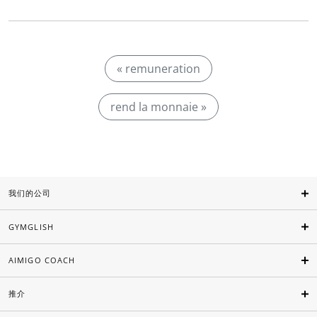
« remuneration
rend la monnaie »
我们的公司
GYMGLISH
AIMIGO COACH
推介