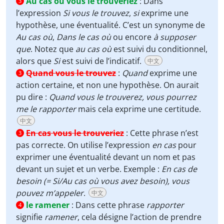
Au cas où vous le trouveriez
:
Dans
3
l’expression
Si vous le trouvez
,
si
exprime une
hypothèse, une éventualité. C’est un synonyme de
Au cas où
,
Dans le cas où
ou encore
à supposer
que
. Notez que
au cas où
est suivi du conditionnel,
alors que
Si
est suivi de l’indicatif.
中文
Quand vous le trouvez
:
Quand
exprime une
3
action certaine, et non une hypothèse. On aurait
pu dire :
Quand vous le trouverez, vous pourrez
me le rapporter
mais cela exprime une certitude.
中文
En cas vous le trouveriez
:
Cette phrase n’est
3
pas correcte. On utilise l’expression
en cas
pour
exprimer une éventualité devant un nom et pas
devant un sujet et un verbe. Exemple :
En cas de
besoin (= Si/Au cas où vous avez besoin), vous
pouvez m’appeler
.
中文
le ramener
:
Dans cette phrase
rapporter
4
signifie
ramener
, cela désigne l’action de prendre