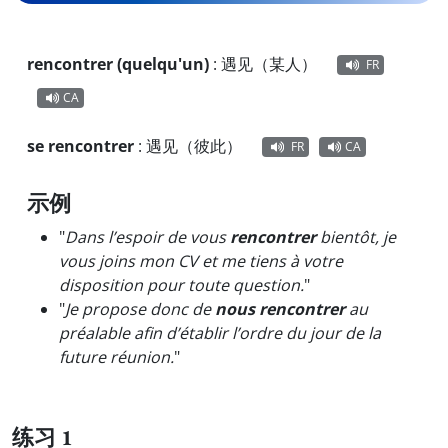
rencontrer (quelqu'un)
:
遇见（某人）
FR
CA
se rencontrer
:
遇见（彼此）
FR
CA
示例
"
Dans l’espoir de vous
rencontrer
bientôt, je
vous joins mon CV et me tiens à votre
disposition pour toute question.
"
"
Je propose donc de
nous rencontrer
au
préalable afin d’établir l’ordre du jour de la
future réunion.
"
练习 1