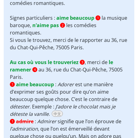
comédies romantiques.
Signes particuliers :
aime beaucoup
la musique
1
baroque,
n’aime pas
les comédies
2
romantiques.
Si
vous le trouvez, merci de le
rapporter
au 36, rue
du Chat-Qui-Pêche, 75005 Paris.
Au cas où vous le trouveriez
, merci de
le
3
ramener
au 36, rue du Chat-Qui-Pêche, 75005
4
Paris.
aime beaucoup
:
Adorer
est une manière
1
d’exprimer ses goûts pour dire qu’on aime
beaucoup quelque chose. C’est le contraire de
détester
. Exemple :
J’adore le chocolat mais je
déteste la vanille
.
中文
admire
:
Admirer
signifie que l’on éprouve de
1
l’admiration
, que l’on est émerveillé devant
quelque chose ou quelqu’un. Mais on adore pas