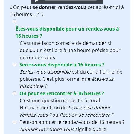
Player
« On peut
se donner rendez-vous
cet après-midi à
16 heures... ? »
Êtes-vous disponible pour un rendez-vous à
16 heures ?
C'est une façon correcte de demander si
quelqu'un est libre à une heure précise pour
un rendez-vous.
Seriez-vous disponible à 16 heures ?
Seriez-vous disponible
est du conditionnel de
politesse. C'est plus formel que
êtes-vous
disponible ?
On peut se rencontrer à 16 heures ?
C'est une question correcte, à l'oral.
Normalement, on dit
Peut-on se donner
rendez-vous ?
ou
Peut-on se rencontrer ?
Peut-on annuler le rendez-vous de 16 heures ?
Annuler un rendez-vous
signifie que le