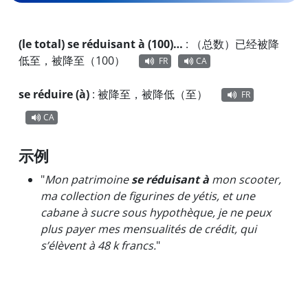
(le total) se réduisant à (100)…
:
（总数）已经被降
低至，被降至（100）
FR
CA
se réduire (à)
:
被降至，被降低（至）
FR
CA
示例
"
Mon patrimoine
se réduisant à
mon scooter,
ma collection de figurines de yétis, et une
cabane à sucre sous hypothèque, je ne peux
plus payer mes mensualités de crédit, qui
s’élèvent à 48 k francs.
"