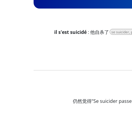
il s'est suicidé
:
他自杀了
se suicider
仍然觉得“Se suicider