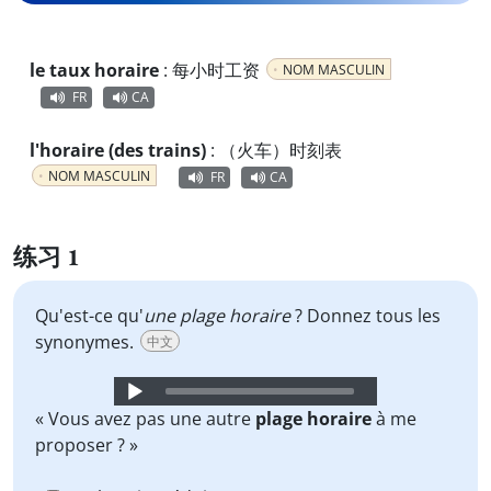
le taux horaire
:
每小时工资
NOM MASCULIN
FR
CA
l'horaire (des trains)
:
（火车）时刻表
NOM MASCULIN
FR
CA
练习 1
Qu'est-ce qu'
une plage horaire
? Donnez tous les
synonymes.
中文
Audio
Player
« Vous avez pas une autre
plage horaire
à me
proposer ? »