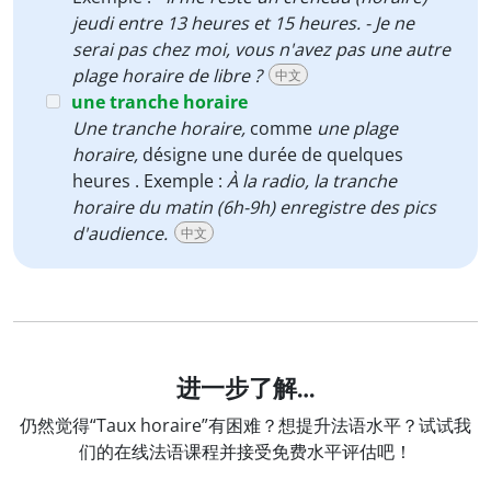
jeudi entre 13 heures et 15 heures. - Je ne
serai pas chez moi, vous n'avez pas une autre
plage horaire de libre ?
中文
une tranche horaire
Une tranche horaire
,
comme
une plage
horaire,
désigne une durée de quelques
heures . Exemple :
À la radio, la tranche
horaire du matin (6h-9h) enregistre des pics
d'audience.
中文
进一步了解…
仍然觉得“Taux horaire”有困难？想提升法语水平？试试我
们的在线法语课程并接受免费水平评估吧！