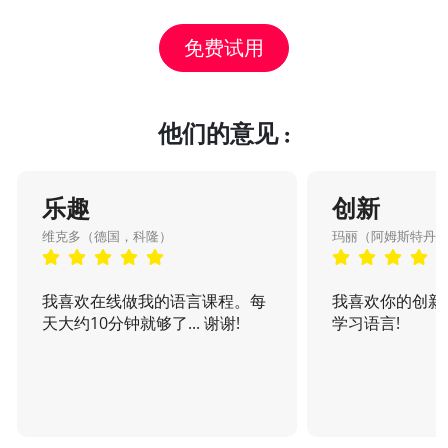
免费试用
他们的意见 :
乐趣
创新
维克多（德国，科隆）
玛丽（阿姆斯特丹
我喜欢在线做我的语言课程。每
我喜欢你的创新
天大约10分钟就够了... 谢谢!
学习语言!