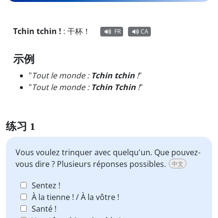
Tchin tchin !
:
干杯！
FR
CA
示例
"
Tout le monde :
Tchin tchin
!
"
"
Tout le monde :
Tchin Tchin
!
"
练习 1
Vous voulez trinquer avec quelqu'un. Que pouvez-
vous dire ? Plusieurs réponses possibles.
中文
Sentez !
À la tienne ! / À la vôtre !
Santé !