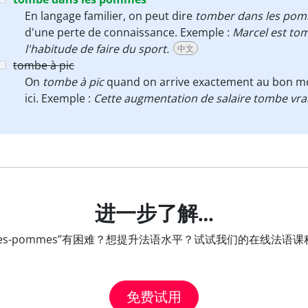
En langage familier, on peut dire
tomber dans les po
d'une perte de connaissance. Exemple :
Marcel est tom
l'habitude de faire du sport.
中文
tombe à pic
On
tombe à pic
quand on arrive exactement au bon mom
ici. Exemple :
Cette augmentation de salaire tombe vrai
进一步了解…
ns-les-pommes”有困难？想提升法语水平？试试我们的在线
免费试用