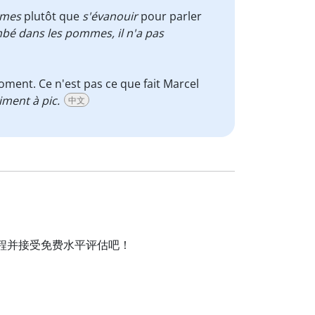
mmes
plutôt que
s'évanouir
pour parler
bé dans les pommes, il n'a pas
ent. Ce n'est pas ce que fait Marcel
ment à pic.
中文
法语课程并接受免费水平评估吧！