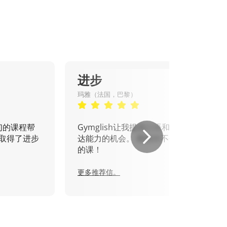
进步
玛雅（法国，巴黎）
们的课程帮
Gymglish让我提高口语和书面表
取得了进步
达能力的机会。 我绝对不会错过
的课！
更多推荐信。