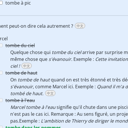
tombe à pic
ment peut-on dire cela autrement ?
中文
rcel
tombe du ciel
Quelque chose qui
tombe du ciel
arrive par surprise m
même chose que
s'évanouir.
Exemple :
Cette invitatio
ciel !
中文
tombe de haut
On
tombe de haut
quand on est très étonné et très d
s'évanouir,
comme Marcel ici. Exemple :
Quand il m'a di
tombé de haut.
中文
tombe à l'eau
Marcel tombe à l'eau
signifie qu'il chute dans une pis
n'est pas le cas ici. Remarque : Au sens figuré, un proje
pas.Exemple :
L'ambition de Thierry de diriger le mond
tombe dans les pommes