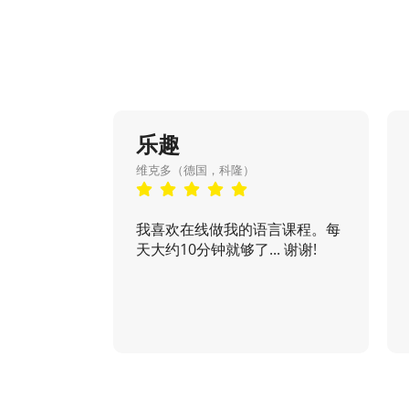
乐趣
维克多（德国，科隆）
我喜欢在线做我的语言课程。每
天大约10分钟就够了... 谢谢!