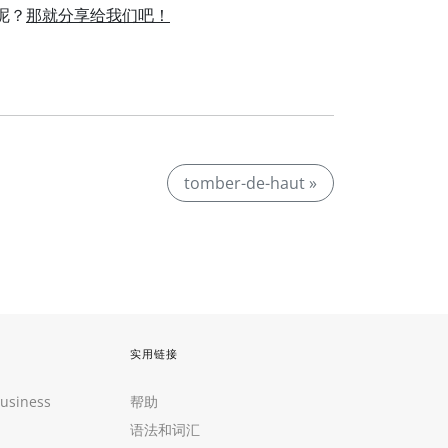
士呢？
那就分享给我们吧！
。
tomber-de-haut »
实用链接
Business
帮助
语法和词汇