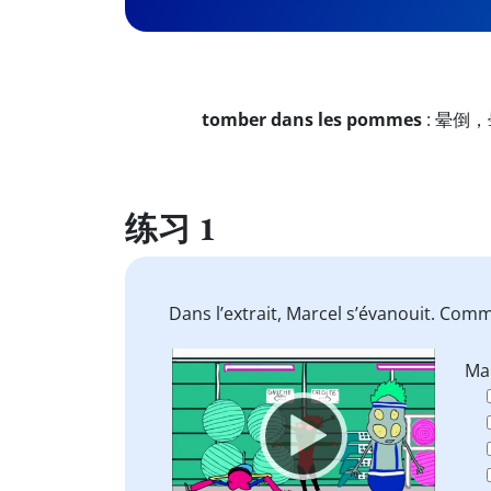
tomber dans les pommes
:
晕倒，
练习 1
Dans l’extrait, Marcel s’évanouit. Com
Video
Ma
Player