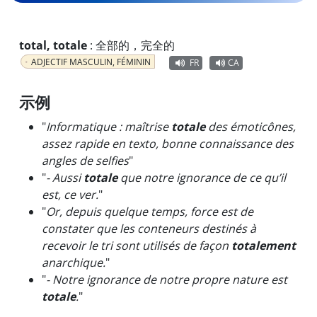
total, totale
:
全部的，完全的
ADJECTIF MASCULIN, FÉMININ
FR
CA
示例
"
Informatique : maîtrise
totale
des émoticônes,
assez rapide en texto, bonne connaissance des
angles de selfies
"
"
- Aussi
totale
que notre ignorance de ce qu’il
est, ce ver.
"
"
Or, depuis quelque temps, force est de
constater que les conteneurs destinés à
recevoir le tri sont utilisés de façon
totalement
anarchique.
"
"
- Notre ignorance de notre propre nature est
totale
.
"