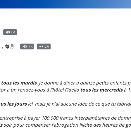
CA
天，每月
FR
CA
,
tous les mardis
, je donne à dîner à quinze petits enfants 
tor a un rendez-vous à l’hôtel Fidelio
tous les mercredis
à 1
us les jours
ici, mais je n’ai aucune idée de ce que tu fabri
entreprise à payer 100 000 francs interplanétaires de domma
s
soir pour compenser l’abrogation illicite des heures de go