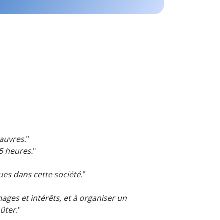
pauvres.
"
5 heures.
"
ques dans cette société.
"
ges et intérêts, et à organiser un
ûter.
"