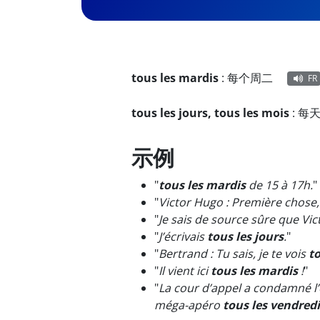
tous les mardis
:
每个周二
FR
tous les jours, tous les mois
:
每
示例
"
tous les mardis
de 15 à 17h.
"
"
Victor Hugo : Première chose
"
Je sais de source sûre que Vic
"
J’écrivais
tous les jours
.
"
"
Bertrand : Tu sais, je te vois
to
"
Il vient ici
tous les mardis
!
"
"
La cour d’appel a condamné l’
méga-apéro
tous les vendredi