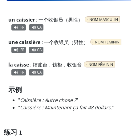
un caissier
:
一个收银员（男性）
NOM MASCULIN
FR
CA
une caissière
:
一个收银员（男性）
NOM FÉMININ
FR
CA
la caisse
:
结账台，钱柜，收银台
NOM FÉMININ
FR
CA
示例
"
Caissière : Autre chose ?
"
"
Caissière : Maintenant ça fait 48 dollars.
"
练习 1