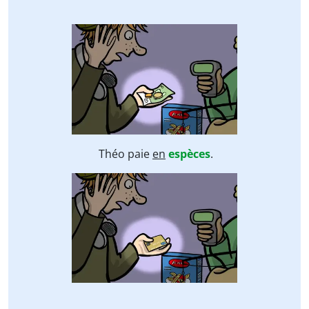
Théo paie
en
espèces
.