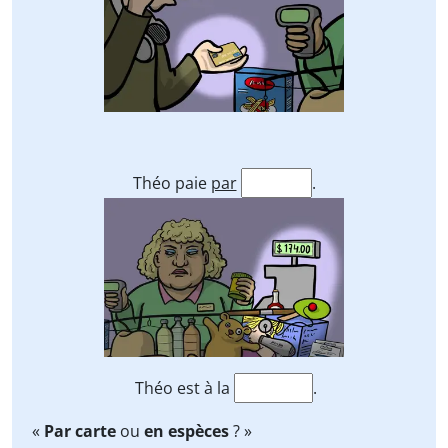
Théo paie
par
.
Théo est à la
.
«
Par carte
ou
en espèces
? »