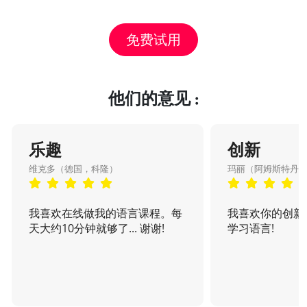
免费试用
他们的意见 :
乐趣
创新
维克多（德国，科隆）
玛丽（阿姆斯特丹
我喜欢在线做我的语言课程。每
我喜欢你的创新
天大约10分钟就够了... 谢谢!
学习语言!