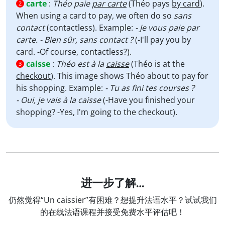
carte
:
Théo paie
par carte
(Théo pays
by card
).
2
When using a card to pay, we often do so
sans
contact
(contactless). Example:
- Je vous paie par
carte. - Bien sûr, sans contact ?
(-I'll pay you by
card. -Of course, contactless?).
caisse
:
Théo est à la
caisse
(Théo is at the
3
checkout
). This image shows Théo about to pay for
his shopping. Example:
- Tu as fini tes courses ?
- Oui, je vais à la caisse
(-Have you finished your
shopping? -Yes, I'm going to the checkout).
进一步了解…
仍然觉得“Un caissier”有困难？想提升法语水平？试试我们
的在线法语课程并接受免费水平评估吧！