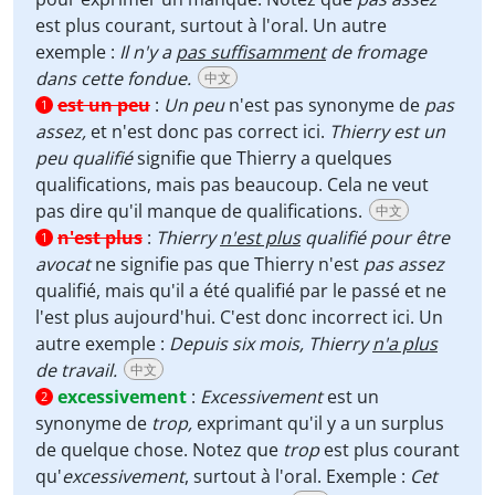
est plus courant, surtout à l'oral. Un autre
exemple :
Il n'y a
pas suffisamment
de fromage
dans cette fondue.
中文
est un peu
:
Un peu
n'est pas synonyme de
pas
1
assez,
et n'est donc pas correct ici.
Thierry est un
peu qualifié
signifie que Thierry a quelques
qualifications, mais pas beaucoup. Cela ne veut
pas dire qu'il manque de qualifications.
中文
n'est plus
:
Thierry
n'est plus
qualifié pour être
1
avocat
ne signifie pas que Thierry n'est
pas assez
qualifié, mais qu'il a été qualifié par le passé et ne
l'est plus aujourd'hui. C'est donc incorrect ici. Un
autre exemple :
Depuis six mois, Thierry
n'a plus
de travail.
中文
excessivement
:
Excessivement
est un
2
synonyme de
trop,
exprimant qu'il y a un surplus
de quelque chose. Notez que
trop
est plus courant
qu'
excessivement
, surtout à l'oral. Exemple :
Cet