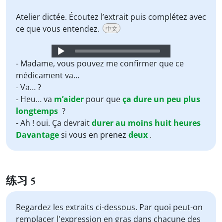
Atelier dictée. Écoutez l’extrait puis complétez avec
ce que vous entendez.
中文
Audio
Player
- Madame, vous pouvez me confirmer que ce
médicament va…
- Va… ?
- Heu… va
m’aider
pour que
ça
dure
un peu
plus
longtemps
?
- Ah ! oui. Ça devrait
durer
au moins
huit
heures
Davantage
si vous en prenez
deux
.
练习 5
Regardez les extraits ci-dessous. Par quoi peut-on
remplacer l'expression en gras dans chacune des