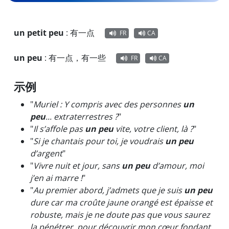
un petit peu
:
有一点
FR
CA
un peu
:
有一点，有一些
FR
CA
示例
"
Muriel : Y compris avec des personnes
un
peu
... extraterrestres ?
"
"
Il s’affole pas
un peu
vite, votre client, là ?
"
"
Si je chantais pour toi, je voudrais
un peu
d’argent
"
"
Vivre nuit et jour, sans
un peu
d’amour, moi
j’en ai marre !
"
"
Au premier abord, j’admets que je suis
un peu
dure car ma croûte jaune orangé est épaisse et
robuste, mais je ne doute pas que vous saurez
la pénétrer, pour découvrir mon cœur fondant,