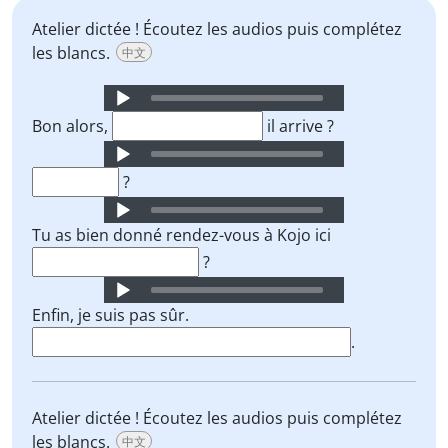
Atelier dictée ! Écoutez les audios puis complétez
les blancs.
中文
Audio
Player
Bon alors,
il arrive ?
Audio
Player
?
Audio
Player
Tu as bien donné rendez-vous à Kojo ici
?
Audio
Player
Enfin, je suis pas sûr.
.
Atelier dictée ! Écoutez les audios puis complétez
les blancs.
中文