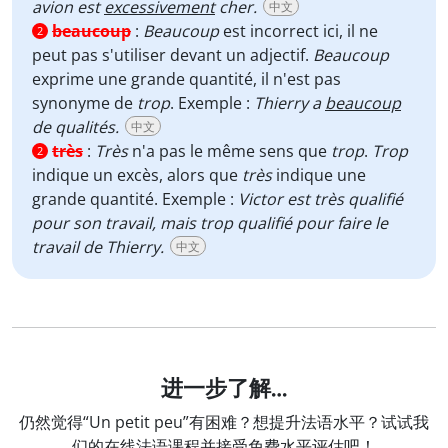
avion est
excessivement
cher.
中文
beaucoup
:
Beaucoup
est incorrect ici, il ne
2
peut pas s'utiliser devant un adjectif.
Beaucoup
exprime une grande quantité, il n'est pas
synonyme de
trop
. Exemple :
Thierry a
beaucoup
de qualités.
中文
très
:
Très
n'a pas le même sens que
trop
.
Trop
2
indique un excès, alors que
très
indique une
grande quantité. Exemple :
Victor est très qualifié
pour son travail, mais trop qualifié pour faire le
travail de Thierry.
中文
进一步了解…
仍然觉得“Un petit peu”有困难？想提升法语水平？试试我
们的在线法语课程并接受免费水平评估吧！