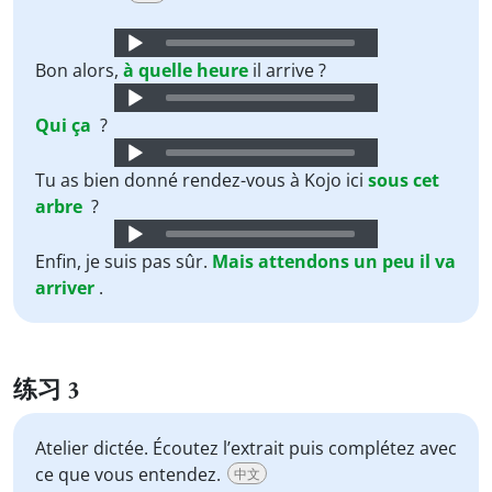
Audio
Player
Bon alors,
à
quelle
heure
il arrive ?
Audio
Player
Qui
ça
?
Audio
Player
Tu as bien donné rendez-vous à Kojo ici
sous
cet
arbre
?
Audio
Player
Enfin, je suis pas sûr.
Mais
attendons
un
peu
il
va
arriver
.
练习 3
Atelier dictée. Écoutez l’extrait puis complétez avec
ce que vous entendez.
中文