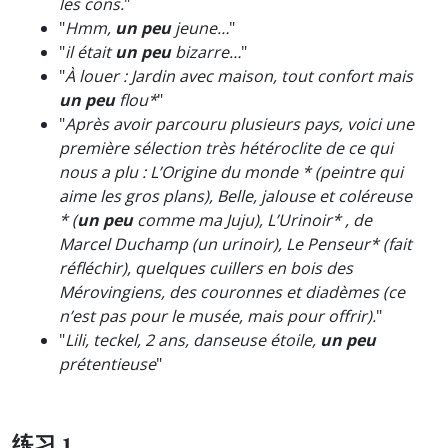
les cons.
"
"
Hmm,
un peu
jeune…
"
"
il était
un peu
bizarre…
"
"
À louer : Jardin avec maison, tout confort mais
un peu
flou*
"
"
Après avoir parcouru plusieurs pays, voici une
première sélection très hétéroclite de ce qui
nous a plu : L’Origine du monde * (peintre qui
aime les gros plans), Belle, jalouse et coléreuse
* (
un peu
comme ma Juju), L’Urinoir* , de
Marcel Duchamp (un urinoir), Le Penseur* (fait
réfléchir), quelques cuillers en bois des
Mérovingiens, des couronnes et diadèmes (ce
n’est pas pour le musée, mais pour offrir).
"
"
Lili, teckel, 2 ans, danseuse étoile,
un peu
prétentieuse
"
练习 1