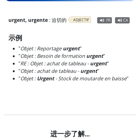
urgent, urgente
:
迫切的
ADJECTIF
FR
CA
示例
"
Objet : Reportage
urgent
"
"
Objet : Besoin de formation
urgent
"
"
RE : Objet : achat de tableau -
urgent
"
"
Objet : achat de tableau -
urgent
"
"
Objet :
Urgent
- Stock de moutarde en baisse
"
进一步了解…