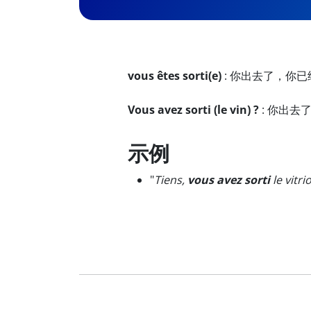
vous êtes sorti(e)
:
你出去了，你已
Vous avez sorti (le vin) ?
:
你出去
示例
"
Tiens,
vous avez sorti
le vitrio