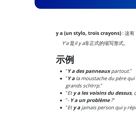
y a (un stylo, trois crayons)
:
这有
Y'a
是
il y a
非正式的缩写形式。
示例
"
Y a des panneaux
partout.
"
"
Y a
la moustache du père qui e
grands schlrrp.
"
"
Et
y a les voisins du dessus
, 
"
-
Y a un problème
?
"
"
Et
y a
jamais person qui y rép