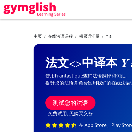
主页
在线法语课程
积累词汇量
Y a
法文<>中译本
Y 
使用Frantastique查询法语翻译和词汇。
提升您的法语并免费试用我们的
在线法语
测试您的法语
免费试用, 无购买义务
在 App Store、Play St