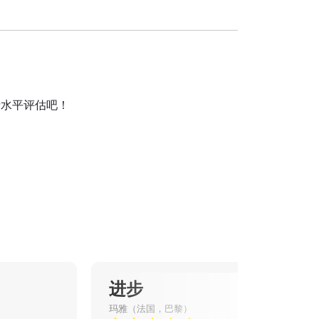
费水平评估吧！
进步
玛雅（法国，巴黎）