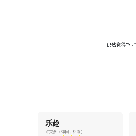
仍然觉得“Y
乐趣
维克多（德国，科隆）