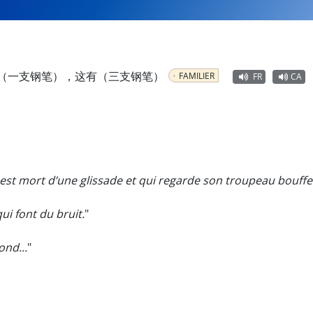
（一支钢笔），这有（三支钢笔）
FAMILIER
FR
CA
st mort d’une glissade et qui regarde son troupeau bouffer 
qui font du bruit.
"
ond...
"