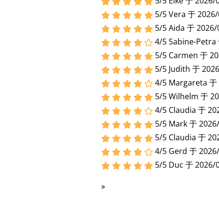
5
/
5
Elke
于
2026/
5
/
5
Vera
于
2026
5
/
5
Aida
于
2026
4
/
5
Sabine-Petra
5
/
5
Carmen
于
20
5
/
5
Judith
于
202
4
/
5
Margareta
于
5
/
5
Wilhelm
于
2
4
/
5
Claudia
于
20
5
/
5
Mark
于
2026
5
/
5
Claudia
于
20
4
/
5
Gerd
于
2026
5
/
5
Duc
于
2026/
»