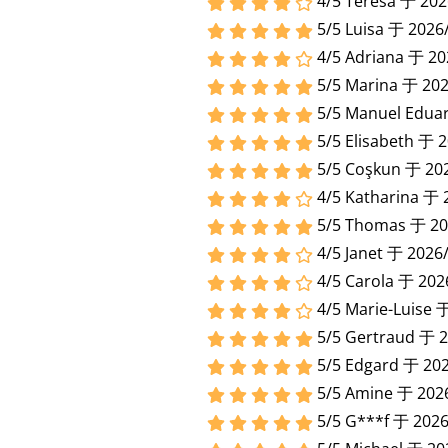
4
/
5
Teresa
于
20
5
/
5
Luisa
于
2026
4
/
5
Adriana
于
20
5
/
5
Marina
于
20
5
/
5
Manuel Edua
5
/
5
Elisabeth
于
2
5
/
5
Coşkun
于
20
4
/
5
Katharina
于
5
/
5
Thomas
于
2
4
/
5
Janet
于
2026
4
/
5
Carola
于
202
4
/
5
Marie-Luise
5
/
5
Gertraud
于
5
/
5
Edgard
于
20
5
/
5
Amine
于
202
5
/
5
G***f
于
2026