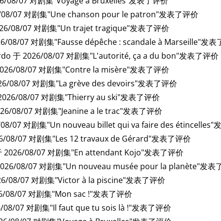
26/08/07 对剧集"Voyage à Bruxelles"发表了评价
/08/07 对剧集"Une chanson pour le patron"发表了评价
26/08/07 对剧集"Un trajet tragique"发表了评价
26/08/07 对剧集"Fausse dépêche : scandale à Marseille"
rdo
于
2026/08/07 对剧集"L'autorité, ça a du bon"发表了评价
026/08/07 对剧集"Contre la misère"发表了评价
26/08/07 对剧集"La grève des devoirs"发表了评价
2026/08/07 对剧集"Thierry au ski"发表了评价
026/08/07 对剧集"Jeanine a le trac"发表了评价
/08/07 对剧集"Un nouveau billet qui va faire des étincell
6/08/07 对剧集"Les 12 travaux de Gérard"发表了评价
于
2026/08/07 对剧集"En attendant Kojo"发表了评价
2026/08/07 对剧集"Un nouveau musée pour la planète"发
26/08/07 对剧集"Victor à la piscine"发表了评价
6/08/07 对剧集"Mon sac !"发表了评价
/08/07 对剧集"Il faut que tu sois là !"发表了评价