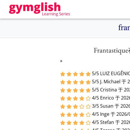
Frantastique
»
5
/
5
LUIZ EUGÊNI
5
/
5
J. Michael
于
2
5
/
5
Cristina
于
20
4
/
5
Enrico
于
202
3
/
5
Susan
于
202
4
/
5
Inge
于
2026
4
/
5
Stefan
于
202