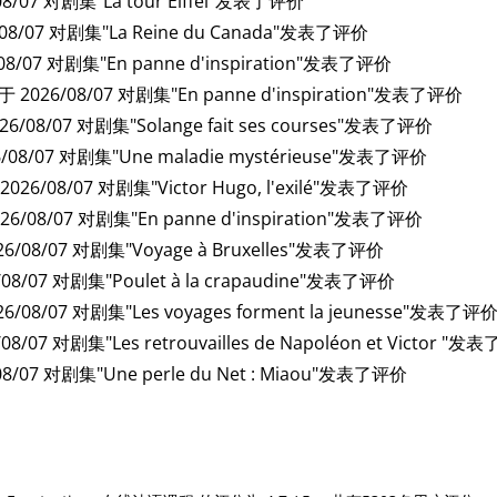
08/07 对剧集"La tour Eiffel"发表了评价
/08/07 对剧集"La Reine du Canada"发表了评价
/08/07 对剧集"En panne d'inspiration"发表了评价
于
2026/08/07 对剧集"En panne d'inspiration"发表了评价
26/08/07 对剧集"Solange fait ses courses"发表了评价
6/08/07 对剧集"Une maladie mystérieuse"发表了评价
2026/08/07 对剧集"Victor Hugo, l'exilé"发表了评价
026/08/07 对剧集"En panne d'inspiration"发表了评价
26/08/07 对剧集"Voyage à Bruxelles"发表了评价
/08/07 对剧集"Poulet à la crapaudine"发表了评价
26/08/07 对剧集"Les voyages forment la jeunesse"发表了评
/08/07 对剧集"Les retrouvailles de Napoléon et Victor "
08/07 对剧集"Une perle du Net : Miaou"发表了评价