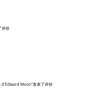
发表了评价
价
relle d'Edward Moon"发表了评价