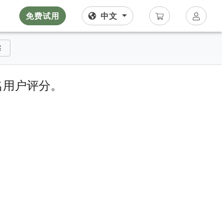
免费试用
中文
买
名用户评分。