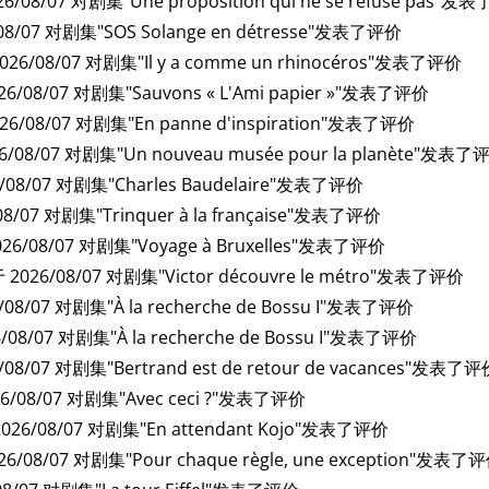
26/08/07 对剧集"Une proposition qui ne se refuse pas"
/08/07 对剧集"SOS Solange en détresse"发表了评价
026/08/07 对剧集"Il y a comme un rhinocéros"发表了评价
26/08/07 对剧集"Sauvons « L'Ami papier »"发表了评价
26/08/07 对剧集"En panne d'inspiration"发表了评价
6/08/07 对剧集"Un nouveau musée pour la planète"发表了
6/08/07 对剧集"Charles Baudelaire"发表了评价
08/07 对剧集"Trinquer à la française"发表了评价
026/08/07 对剧集"Voyage à Bruxelles"发表了评价
于
2026/08/07 对剧集"Victor découvre le métro"发表了评价
/08/07 对剧集"À la recherche de Bossu I"发表了评价
6/08/07 对剧集"À la recherche de Bossu I"发表了评价
/08/07 对剧集"Bertrand est de retour de vacances"发表了评
26/08/07 对剧集"Avec ceci ?"发表了评价
2026/08/07 对剧集"En attendant Kojo"发表了评价
26/08/07 对剧集"Pour chaque règle, une exception"发表了