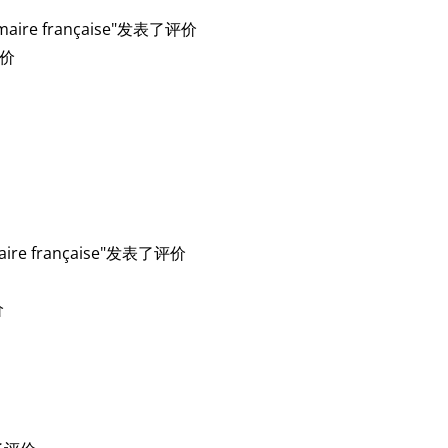
ammaire française"发表了评价
评价
mmaire française"发表了评价
价