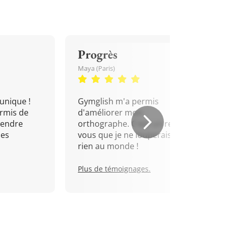
Progrès
Maya (Paris)
unique !
Gymglish m'a permis
rmis de
d'améliorer mon
rendre
orthographe. C'est un rendez-
mes
vous que je ne louperais pour
rien au monde !
Plus de témoignages.