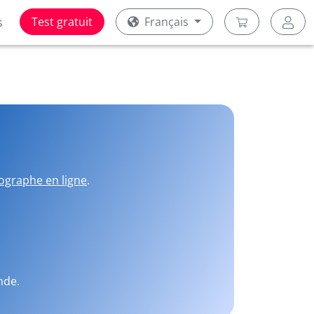
Test gratuit
Français
s
ographe en ligne
.
nde.