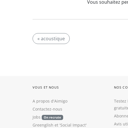
Vous souhaitez per
« acoustique
VOUS ET NOUS
NOS CO
A propos d'Aimigo
Testez 
gratui
Contactez-nous
Abonne
Jobs
On recrute
Avis ut
Greenglish
et
'Social Impact'