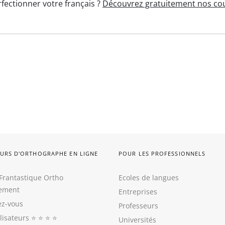
fectionner votre français ?
Découvrez gratuitement nos cou
URS D'ORTHOGRAPHE EN LIGNE
POUR LES PROFESSIONNELS
Frantastique Ortho
Ecoles de langues
tement
Entreprises
z-vous
Professeurs
ilisateurs
⭐️ ⭐️ ⭐️ ⭐️
Universités