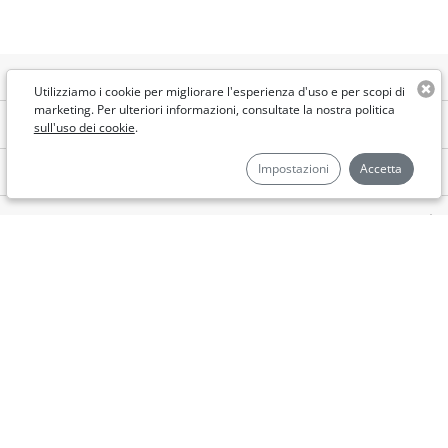
LA NOSTRA AZIENDA
Utilizziamo i cookie per migliorare l'esperienza d'uso e per scopi di
marketing. Per ulteriori informazioni, consultate la nostra politica
GYMGLISH
sull'uso dei cookie
.
Impostazioni
Accetta
AIMIGO COACH
PER LE AZIENDE
LINK UTILI
Italiano
©Aimigo 2026