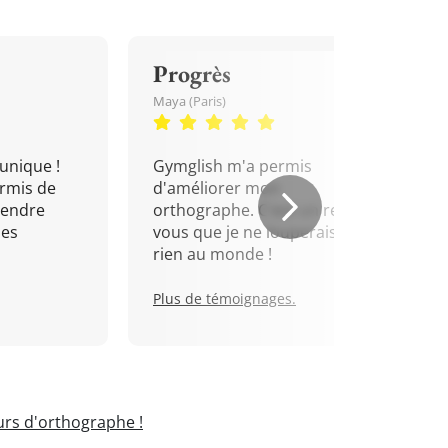
Progrès
Maya (Paris)
unique !
Gymglish m'a permis
rmis de
d'améliorer mon
rendre
orthographe. C'est un rendez-
mes
vous que je ne louperais pour
rien au monde !
Plus de témoignages.
rs d'orthographe !