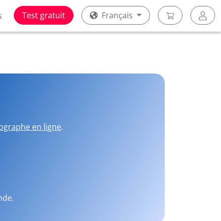
Test gratuit
Français
s
ographe en ligne
.
nde.