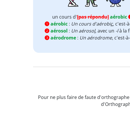
un cours d'
[pas répondu]
aérobic
aérobic
:
Un cours d'aérobi
c
, c'est-
1
aérosol
:
Un aéroso
l
, avec un
-l
à la
2
aérodrome
:
Un aérodrome
, c'est-à
3
Pour ne plus faire de faute d'orthographe
d'Orthograph