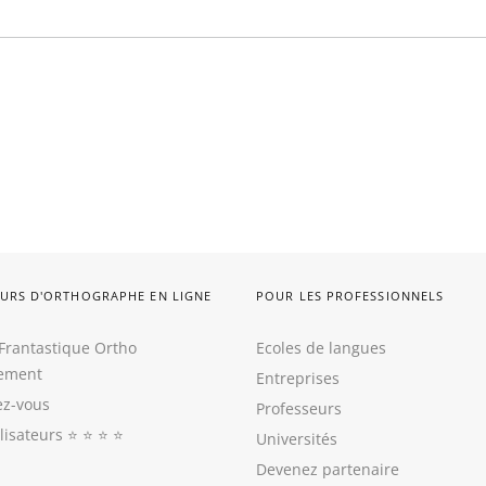
URS D'ORTHOGRAPHE EN LIGNE
POUR LES PROFESSIONNELS
Frantastique Ortho
Ecoles de langues
tement
Entreprises
z-vous
Professeurs
ilisateurs
⭐️ ⭐️ ⭐️ ⭐️
Universités
Devenez partenaire