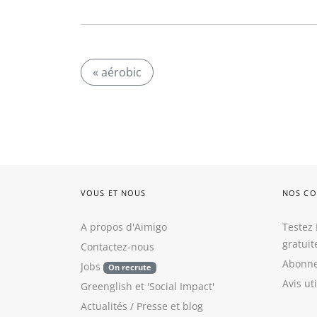
« aérobic
VOUS ET NOUS
NOS CO
A propos d'Aimigo
Testez 
gratui
Contactez-nous
Abonne
Jobs
On recrute
Avis ut
Greenglish
et
'Social Impact'
Actualités / Presse
et
blog