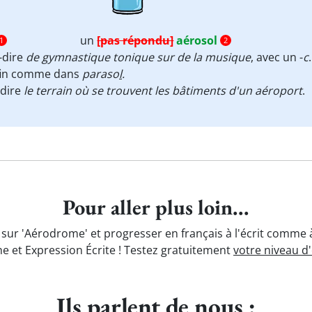
un
[pas répondu]
aérosol
1
2
à-dire
de gymnastique tonique sur de la musique
, avec un -
c
.
 fin comme dans
paraso
l
.
-dire
le terrain où se trouvent les bâtiments d'un aéroport
.
Pour aller plus loin...
 sur 'Aérodrome' et progresser en français à l'écrit comme à
e et Expression Écrite ! Testez gratuitement
votre niveau d
Ils parlent de nous :