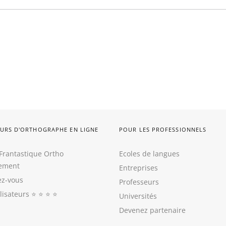
URS D'ORTHOGRAPHE EN LIGNE
POUR LES PROFESSIONNELS
Frantastique Ortho
Ecoles de langues
tement
Entreprises
z-vous
Professeurs
ilisateurs
⭐️ ⭐️ ⭐️ ⭐️
Universités
Devenez partenaire