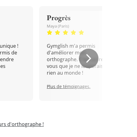
Progrès
Maya (Paris)
unique !
Gymglish m'a permis
rmis de
d'améliorer mon
rendre
orthographe. C'est un rendez-
mes
vous que je ne louperais pour
rien au monde !
Plus de témoignages.
rs d'orthographe !