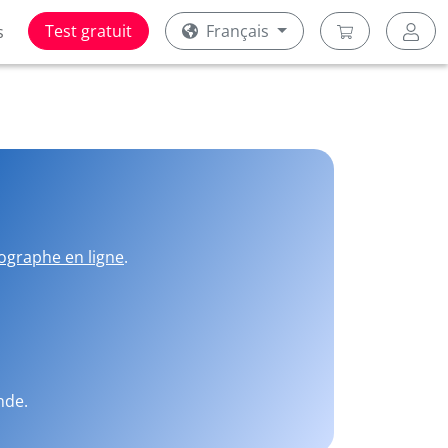
Test gratuit
Français
s
ographe en ligne
.
nde.