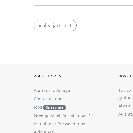
« alea jacta est
VOUS ET NOUS
NOS CO
A propos d'Aimigo
Testez 
gratui
Contactez-nous
Abonne
Jobs
On recrute
Avis ut
Greenglish
et
'Social Impact'
Actualités / Presse
et
blog
Aide (FAQ)