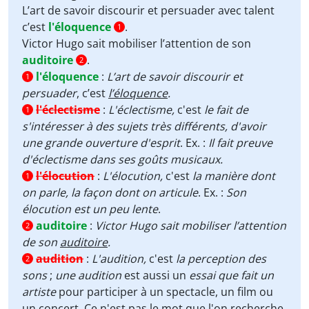
L’art de savoir discourir et persuader avec talent
c’est
l'éloquence
.
1
Victor Hugo sait mobiliser l’attention de son
auditoire
.
2
l'éloquence
:
L’art de savoir discourir et
1
persuader
, c’est
l’éloquence
.
l'éclectisme
:
L'éclectisme,
c'est
le
fait de
1
s'intéresser à des sujets très différents, d'avoir
une grande ouverture d'esprit
. Ex. :
Il fait preuve
d'éclectisme dans ses goûts musicaux.
l'élocution
:
L'élocution,
c'est
la manière dont
1
on parle, la façon dont on articule
. Ex. :
Son
élocution est un peu lente
.
auditoire
:
Victor Hugo sait mobiliser l’attention
2
de son
auditoire
.
audition
:
L'audition,
c'est
la perception des
2
sons
;
une audition
est aussi un
essai que fait un
artiste
pour participer à un spectacle, un film ou
un concert. Ce n'est pas le mot que l'on recherche