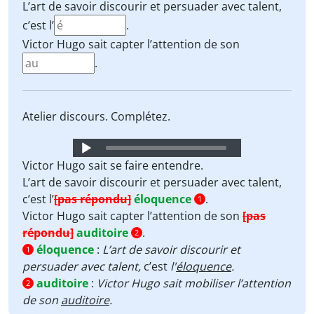
L’art de savoir discourir et persuader avec talent,
c’est l’
.
Victor Hugo sait capter l’attention de son
.
Atelier discours. Complétez.
Audio
Player
Victor Hugo sait se faire entendre.
L’art de savoir discourir et persuader avec talent,
c’est l’
[pas répondu]
éloquence
.
1
Victor Hugo sait capter l’attention de son
[pas
répondu]
auditoire
.
2
éloquence
:
L’art de savoir discourir et
1
persuader avec talent,
c’est
l'
éloquence
.
auditoire
:
Victor Hugo sait mobiliser l’attention
2
de son
auditoire
.