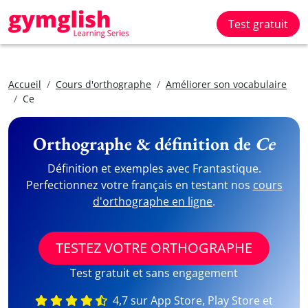
Test gratuit
Accueil
Cours d'orthographe
Améliorer son vocabulaire
Ce
Orthographe & définition de
Ce
Définition et exemples avec Frantastique.
Perfectionnez votre français en testant nos
cours
d'orthographe en ligne
.
TESTEZ VOTRE ORTHOGRAPHE
Test gratuit et sans engagement
4,7 sur App Store, Play Store et