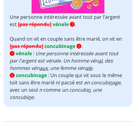
Une personne intéressée avant tout par l’argent
est
[pas répondu]
vénale
.
1
Quand on vit en couple sans être marié, on vit en
[pas répondu]
concubinage
.
2
vénale
:
Une personne intéressée avant tout
1
par l'argent est vénale
.
Un homme vén
al
, des
hommes vén
aux
, une femme vén
ale
.
concubinage
:
Un couple qui vit sous le même
2
toit sans être marié ni pacsé est
en concubi
n
age,
avec un seul
n
comme
un concubi
n
, une
concubi
n
e
.