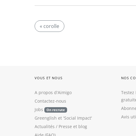
« corolle
VOUS ET NOUS
NOS CO
A propos d'Aimigo
Testez 
gratui
Contactez-nous
Abonne
Jobs
On recrute
Avis ut
Greenglish
et
'Social Impact'
Actualités / Presse
et
blog
Aide (FAQ)