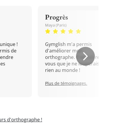
Progrès
Maya (Paris)
unique !
Gymglish m'a permis
rmis de
d'améliorer mon
rendre
orthographe. C'est un rendez-
mes
vous que je ne louperais pour
rien au monde !
Plus de témoignages.
rs d'orthographe !