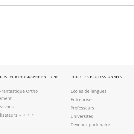
URS D'ORTHOGRAPHE EN LIGNE
POUR LES PROFESSIONNELS
Frantastique Ortho
Ecoles de langues
tement
Entreprises
z-vous
Professeurs
ilisateurs
⭐️ ⭐️ ⭐️ ⭐️
Universités
Devenez partenaire