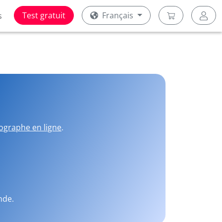
Test gratuit
Français
s
ographe en ligne
.
nde.