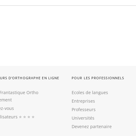
URS D'ORTHOGRAPHE EN LIGNE
POUR LES PROFESSIONNELS
Frantastique Ortho
Ecoles de langues
tement
Entreprises
z-vous
Professeurs
ilisateurs
⭐️ ⭐️ ⭐️ ⭐️
Universités
Devenez partenaire