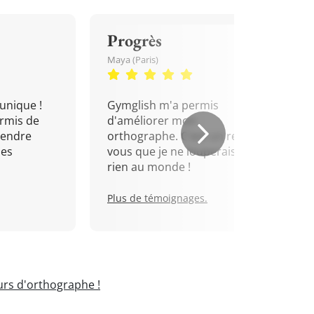
Progrès
Maya (Paris)
unique !
Gymglish m'a permis
rmis de
d'améliorer mon
rendre
orthographe. C'est un rendez-
mes
vous que je ne louperais pour
rien au monde !
Plus de témoignages.
rs d'orthographe !