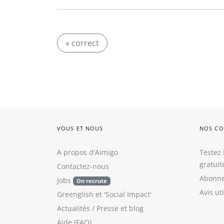
« correct
VOUS ET NOUS
NOS CO
A propos d'Aimigo
Testez 
gratui
Contactez-nous
Abonne
Jobs
On recrute
Avis ut
Greenglish
et
'Social Impact'
Actualités / Presse
et
blog
Aide (FAQ)