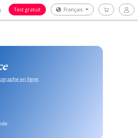
Test gratuit
Français
s
ce
ographe en ligne
.
nde.