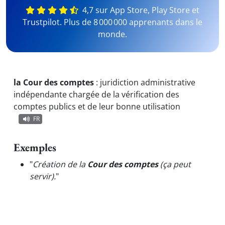
4,7 sur App Store, Play Store et
Trustpilot. Plus de 8 000 000 apprenants dans le
monde.
la Cour des comptes
:
juridiction administrative
indépendante chargée de la vérification des
comptes publics et de leur bonne utilisation
FR
Exemples
"
Création de la
Cour des comptes
(ça peut
servir).
"