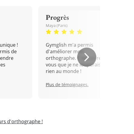
Progrès
Maya (Paris)
unique !
Gymglish m'a permis
rmis de
d'améliorer mon
rendre
orthographe. C'est un rendez-
mes
vous que je ne louperais pour
rien au monde !
Plus de témoignages.
rs d'orthographe !