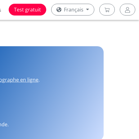
Test gratuit
Français
s
ographe en ligne
.
nde.