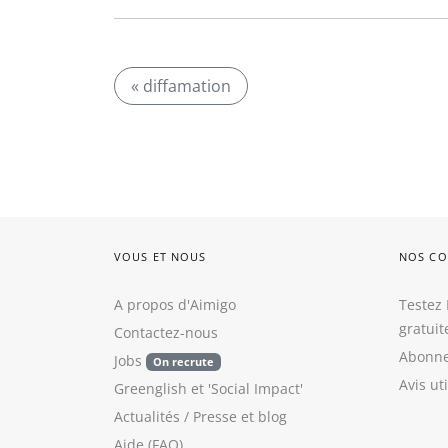
« diffamation
VOUS ET NOUS
NOS CO
A propos d'Aimigo
Testez 
gratui
Contactez-nous
Abonne
Jobs
On recrute
Avis ut
Greenglish
et
'Social Impact'
Actualités / Presse
et
blog
Aide (FAQ)