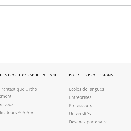
URS D'ORTHOGRAPHE EN LIGNE
POUR LES PROFESSIONNELS
Frantastique Ortho
Ecoles de langues
tement
Entreprises
z-vous
Professeurs
ilisateurs
⭐️ ⭐️ ⭐️ ⭐️
Universités
Devenez partenaire