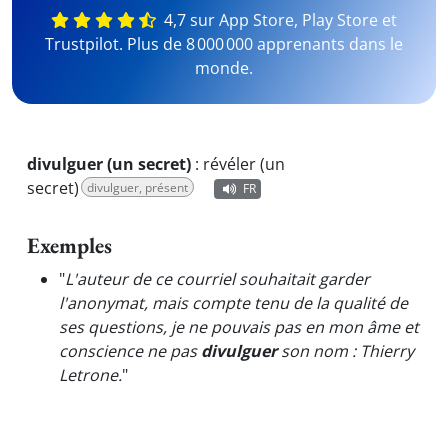
4,7 sur App Store, Play Store et
Trustpilot. Plus de 8 000 000 apprenants dans le
monde.
divulguer (un secret)
:
révéler (un
secret)
divulguer, présent
FR
Exemples
"
L'auteur de ce courriel souhaitait garder
l'anonymat, mais compte tenu de la qualité de
ses questions, je ne pouvais pas en mon âme et
conscience ne pas
divulguer
son nom : Thierry
Letrone.
"