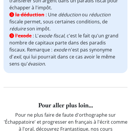
transférer son argent dans un paradis fiscal pour
échapper à l'impôt.
la déduction
:
Une
déduction
ou
réduction
3
fiscale permet, sous certaines conditions, de
réduire
son impôt.
l'exode
:
L'
exode fiscal
, c'est le fait qu'un grand
3
nombre de capitaux parte dans des paradis
fiscaux. Remarque :
exode
n'est pas synonyme
d'
exil,
qui lui pourrait dans ce cas avoir le même
sens qu'
évasion
.
Pour aller plus loin...
Pour ne plus faire de faute d'orthographe sur
'Échappatoire' et progresser en français à l'écrit comme
à l'oral, découvrez Frantastique, nos cours