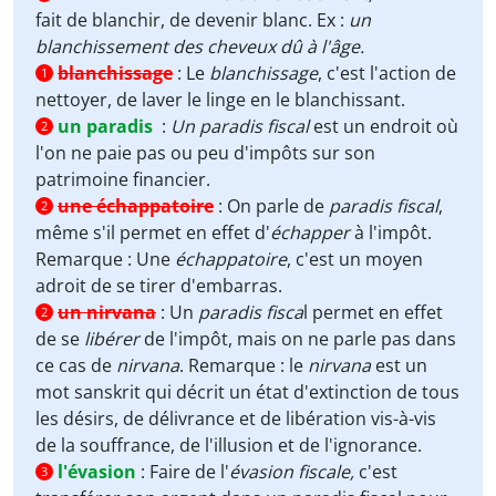
fait de blanchir, de devenir blanc. Ex :
un
blanchissement des cheveux dû à l'âge.
blanchissage
:
Le
blanchissage
, c'est l'action de
1
nettoyer, de laver le linge en le blanchissant.
un paradis
:
Un paradis fiscal
est un endroit où
2
l'on ne paie pas ou peu d'impôts sur son
patrimoine financier.
une échappatoire
:
On parle de
paradis fiscal
,
2
même s'il permet en effet d'
échapper
à l'impôt.
Remarque : Une
échappatoire
, c'est un moyen
adroit de se tirer d'embarras.
un nirvana
:
Un
paradis fisca
l permet en effet
2
de se
libérer
de l'impôt, mais on ne parle pas dans
ce cas de
nirvana
. Remarque : le
nirvana
est un
mot sanskrit qui décrit un état d'extinction de tous
les désirs, de délivrance et de libération vis-à-vis
de la souffrance, de l'illusion et de l'ignorance.
l'évasion
:
Faire de l'
évasion fiscale,
c'est
3