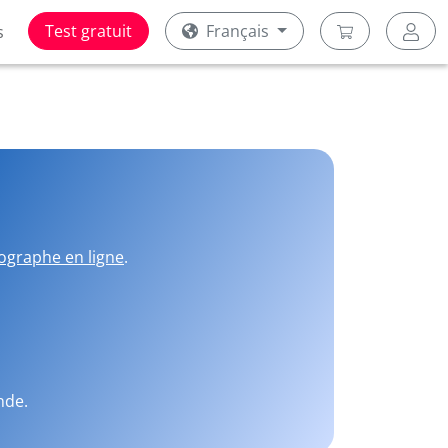
Test gratuit
Français
s
ographe en ligne
.
nde.