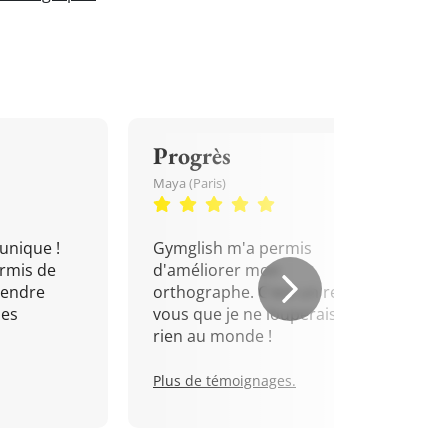
Progrès
Maya (Paris)
unique !
Gymglish m'a permis
rmis de
d'améliorer mon
rendre
orthographe. C'est un rendez-
mes
vous que je ne louperais pour
rien au monde !
Plus de témoignages.