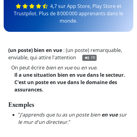
4,7 sur App Store, Play Store et
Trustpilot. Plus de 8 000 000 apprenants dans le
monde.
(un poste) bien en vue
:
(un poste) remarquable,
enviable, qui attire l'attention
FR
On peut écrire
bien en vue
ou
en vue
.
Il a une situation bien en vue dans le secteur.
C'est un poste en vue dans le domaine des
assurances.
Exemples
"
J'apprends que tu as un poste bien
en vue
sur
le mur d'un directeur.
"