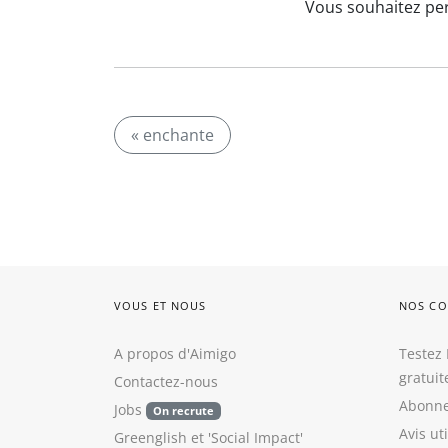
Vous souhaitez per
« enchante
VOUS ET NOUS
NOS CO
A propos d'Aimigo
Testez 
gratui
Contactez-nous
Abonne
Jobs
On recrute
Avis ut
Greenglish
et
'Social Impact'