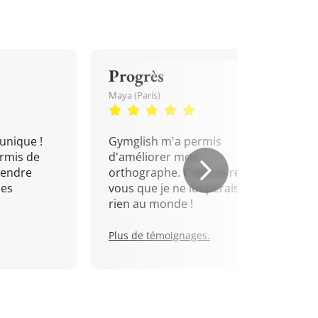
Progrès
Maya (Paris)
unique !
Gymglish m'a permis
rmis de
d'améliorer mon
rendre
orthographe. C'est un rendez-
mes
vous que je ne louperais pour
rien au monde !
Plus de témoignages.