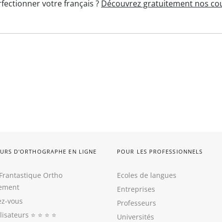
fectionner votre français ?
Découvrez gratuitement nos cou
URS D'ORTHOGRAPHE EN LIGNE
POUR LES PROFESSIONNELS
Frantastique Ortho
Ecoles de langues
tement
Entreprises
z-vous
Professeurs
ilisateurs
⭐️ ⭐️ ⭐️ ⭐️
Universités