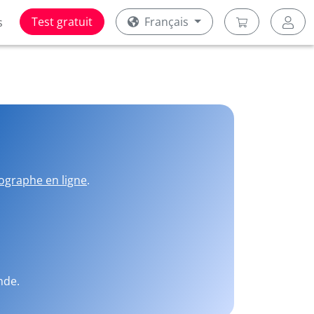
Test gratuit
Français
s
ographe en ligne
.
nde.