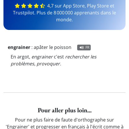
4,7 sur App Store, Play Store et
Trustpilot. Plus de 8 000 000 apprenants dans le
monde.
engrainer
:
apâter le poisson
FR
En argot,
engrainer
c'est
rechercher les
problèmes, provoquer.
Pour aller plus loin...
Pour ne plus faire de faute d'orthographe sur
'Engrainer' et progresser en français à l'écrit comme à