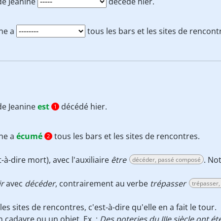
de Jeanine
décédé hier.
ine a
tous les bars et les sites de rencont
de Jeanine
est
décédé hier.
1
ine a
écumé
tous les bars et les sites de rencontres.
2
t-à-dire mort), avec l'auxiliaire
être
. No
décéder, passé composé
ir
avec
décéder
, contrairement au verbe
trépasser
trépasser
es sites de rencontres, c'est-à-dire qu'elle en a fait le tour.
un cadavre ou un objet. Ex. :
Des poteries du IIIe siècle ont é