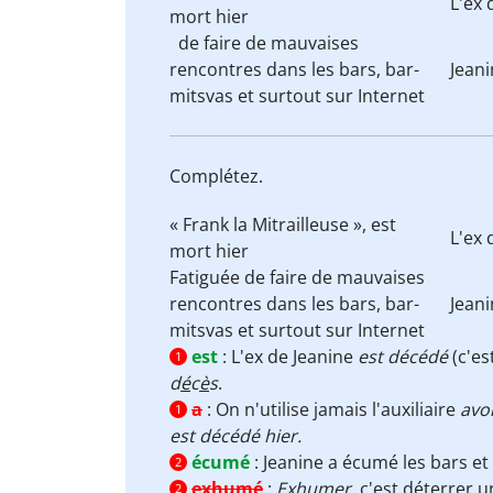
L'ex 
mort hier
de faire de mauvaises
rencontres dans les bars, bar-
Jean
mitsvas et surtout sur Internet
Complétez.
« Frank la Mitrailleuse », est
L'ex 
mort hier
Fatiguée de faire de mauvaises
rencontres dans les bars, bar-
Jean
mitsvas et surtout sur Internet
est
:
L'ex de Jeanine
est décédé
(c'es
1
d
é
c
è
s
.
a
:
On n'utilise jamais l'auxiliaire
avo
1
est décédé hier.
écumé
:
Jeanine a écumé les bars et l
2
exhumé
:
Exhumer
, c'est déterrer 
2