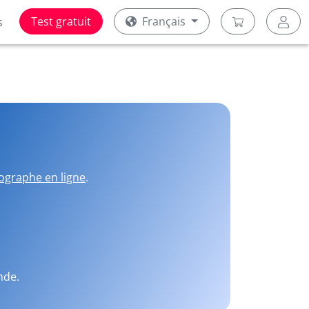
Test gratuit
Français
s
ographe en ligne
.
nde.