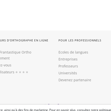
URS D'ORTHOGRAPHE EN LIGNE
POUR LES PROFESSIONNELS
Frantastique Ortho
Ecoles de langues
tement
Entreprises
z-vous
Professeurs
ilisateurs
⭐️ ⭐️ ⭐️ ⭐️
Universités
Devenez partenaire
e, ainsi qu'à des fins de marketing. Pour en savoir plus, consultez
notre politique