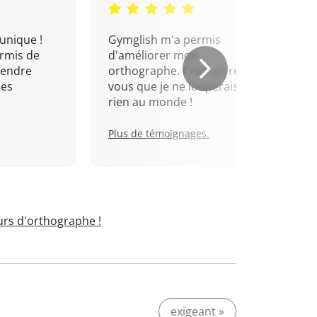
unique !
Gymglish m'a permis
rmis de
d'améliorer mon
rendre
orthographe. C'est un rendez-
mes
vous que je ne louperais pour
rien au monde !
Plus de témoignages.
rs d'orthographe !
exigeant »