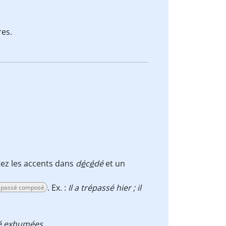
res.
tez les accents dans
d
é
c
é
dé
et un
. Ex. :
Il a trépassé hier ; il
, passé composé
té exhumées.