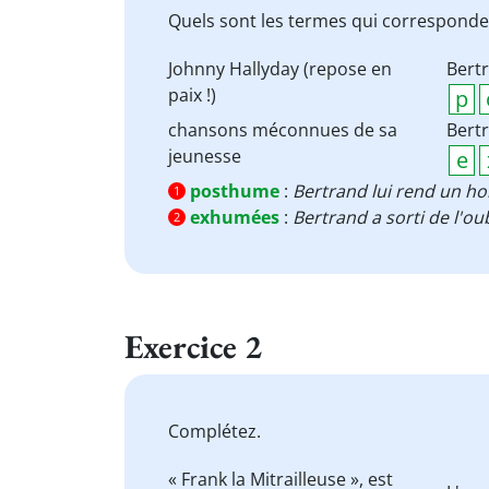
Quels sont les termes qui corresponden
Johnny Hallyday (repose en
Bertr
paix !)
chansons méconnues de sa
Bertr
jeunesse
posthume
:
Bertrand lui rend un 
1
exhumées
:
Bertrand a sorti de l'oub
2
Exercice 2
Complétez.
« Frank la Mitrailleuse », est