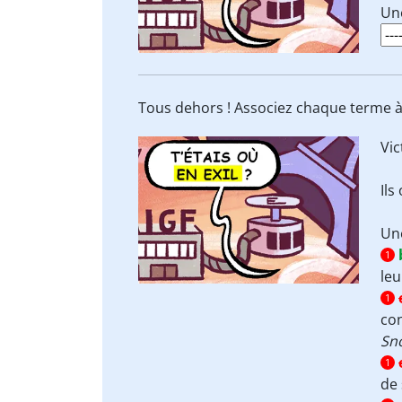
Une
Tous dehors ! Associez chaque terme à 
Vic
Ils
Une
1
leu
1
con
Sn
1
de 