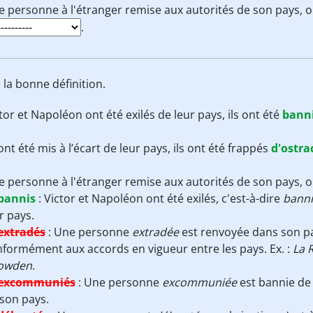
 personne à l'étranger remise aux autorités de son pays, o
.
la bonne définition.
tor et Napoléon ont été exilés de leur pays, ils ont été
bann
 ont été mis à l’écart de leur pays, ils ont été frappés
d'ostra
 personne à l'étranger remise aux autorités de son pays, 
bannis
:
Victor et Napoléon ont été exilés, c'est-à-dire
banni
r pays.
extradés
:
Une personne
extradée
est renvoyée dans son pa
formément aux accords en vigueur entre les pays. Ex. :
La 
owden
.
excommuniés
:
Une personne
excommuniée
est bannie de 
son pays.