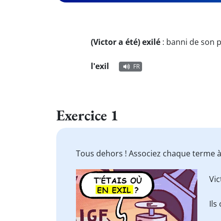
(Victor a été) exilé
:
banni de son p
l'exil
FR
Exercice 1
Tous dehors ! Associez chaque terme à 
Vic
Ils