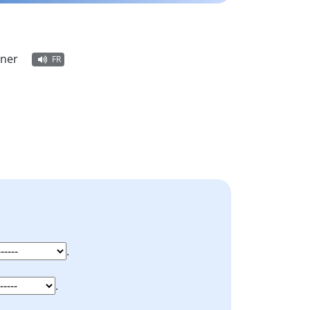
rner
FR
.
.