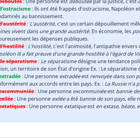
déboutés
:
Une personne est
déboutée
par la justice, c'es
d'ostracisme
:
Ils ont été frappés d'ostracisme, Napoléon et V
ndamnés au bannissement.
d'austérité
:
L'austérité
, c'est un certain dépouillement mêlé
nes vivent dans une grande austérité
. En économie, les
pol
goureusement les dépenses publiques.
d'hostilité
:
L'hostilité
, c'est l'animosité, l'antipathie enver
oléon III a fait preuve d'une grande hostilité à l'égard de V
de séparatisme
:
Le séparatisme
désigne une tendance polit
ion, un territoire de son État d'origine Ex. : Le séparatisme
extradée
:
Une personne
extradée
est
renvoyée dans son pa
formément aux accords entre les pays. Ex. :
La Russie n'a
excommuniée
:
Une personne
excommuniée
est
bannie de 
exilée
:
Une personne
exilée
a été
bannie de son pays
, elle 
extatiques
:
Une personne
extatique
est
en extase
,
béate
,
e