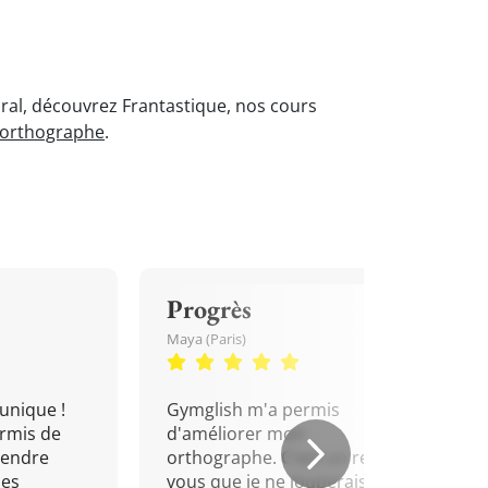
'oral, découvrez Frantastique, nos cours
'orthographe
.
Progrès
Maya (Paris)
unique !
Gymglish m'a permis
rmis de
d'améliorer mon
rendre
orthographe. C'est un rendez-
mes
vous que je ne louperais pour