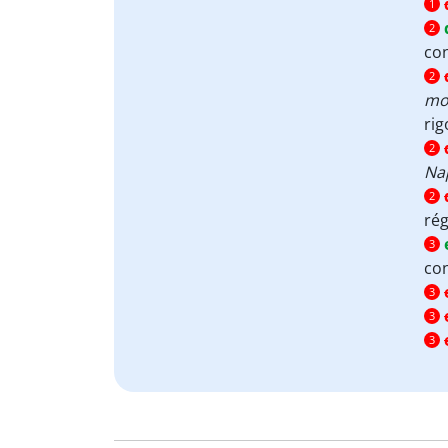
1
2
co
2
moi
ri
2
Nap
2
rég
3
con
3
3
3