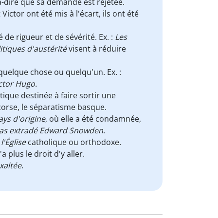
t-à-dire que sa demande est rejetée.
ictor ont été mis à l'écart, ils ont été
 de rigueur et de sévérité. Ex. :
Les
itiques d'austérité
visent à réduire
s quelque chose ou quelqu'un. Ex. :
ictor Hugo.
ique destinée à faire sortir une
 corse, le séparatisme basque.
ys d'origine
, où elle a été condamnée,
 pas extradé Edward Snowden
.
l'Église
catholique ou orthodoxe.
n'a plus le droit d'y aller.
xaltée
.