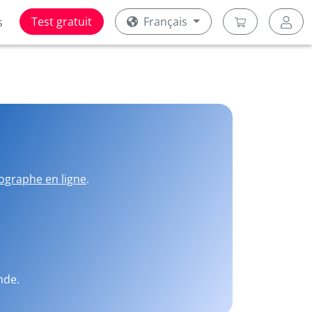
Test gratuit
Français
s
ographe en ligne
.
nde.