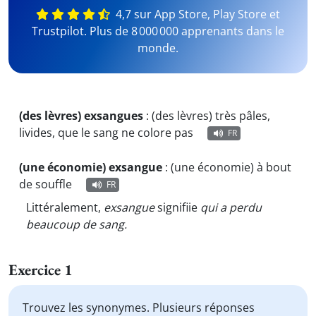
4,7 sur App Store, Play Store et
Trustpilot. Plus de 8 000 000 apprenants dans le
monde.
(des lèvres) exsangues
:
(des lèvres) très pâles,
livides, que le sang ne colore pas
FR
(une économie) exsangue
:
(une économie) à bout
de souffle
FR
Littéralement,
exsangue
signifiie
qui a perdu
beaucoup de sang.
Exercice 1
Trouvez les synonymes. Plusieurs réponses